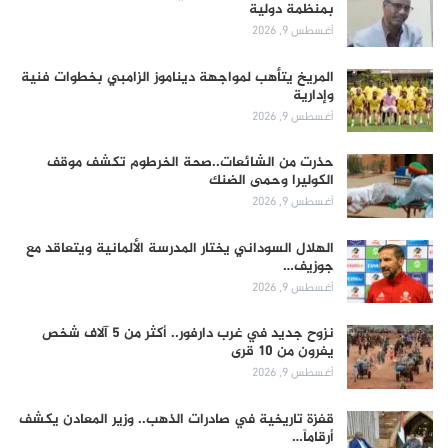
بمنظمة دولية
أغسطس 9, 2026
المريخ يتأهب لمواجهة ديناموز الزامبي بخطوات فنية
وإدارية
أغسطس 9, 2026
حذرت من الشائعات..صحة الخرطوم تكشف موقف
الكوليرا وحمى الضنك
أغسطس 9, 2026
الهلال السوداني يختار المدرسة الألمانية ويتعاقد مع
جوزيف…
أغسطس 9, 2026
نزوح جديد في غرب دارفور.. أكثر من 5 آلاف شخص
يفرون من 10 قرى
أغسطس 9, 2026
قفزة تاريخية في صادرات الذهب.. وزير المعادن يكشف
أرقاماً…