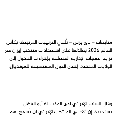
متابعات – تاق برس – تُلقي الترتيبات المرتبطة بكأس
العالم 2026 بظلالها على استعدادات منتخب إيران مع
تزايد العقبات الإدارية المتعلقة بإجراءات الدخول إلى
الولايات المتحدة، إحدى الدول المستضيفة للمونديال.
وقال السفير الإيراني لدى المكسيك أبو الفضل
بسنديدة، إن “لاعبي المنتخب الإيراني لن يُسمح لهم