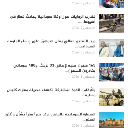
أغسطس 9, 2026
تضارب الروايات حول وفاة سودانية بحادث قطار في
أسيوط..…
أغسطس 9, 2026
وزير التعليم العالي يعلن التوافق على إنشاء الجامعة
السودانية…
أغسطس 8, 2026
165 مليون جنيه لإطلاق 33 نزيلاً.. و400 سوداني
يغادرون السجون…
أغسطس 8, 2026
بالأرقام.. القوة المشتركة تكشف حصيلة معارك كلبس
وصليعة
أغسطس 8, 2026
السفارة السودانية بالقاهرة تزف خبراً ساراً بشأن وثائق
السفر…
أغسطس 8, 2026