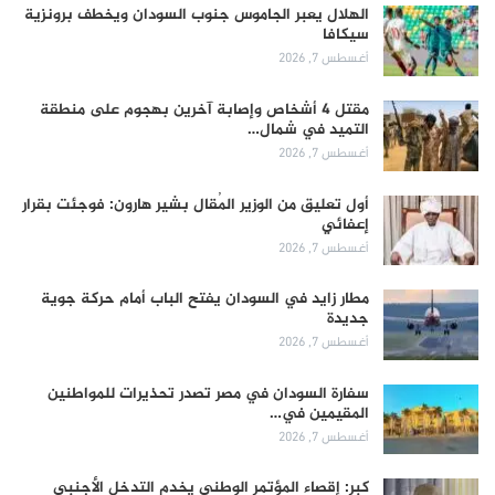
الهلال يعبر الجاموس جنوب السودان ويخطف برونزية
سيكافا
أغسطس 7, 2026
مقتل 4 أشخاص وإصابة آخرين بهجوم على منطقة
التميد في شمال…
أغسطس 7, 2026
أول تعليق من الوزير المُقال بشير هارون: فوجئت بقرار
إعفائي
أغسطس 7, 2026
مطار زايد في السودان يفتح الباب أمام حركة جوية
جديدة
أغسطس 7, 2026
سفارة السودان في مصر تصدر تحذيرات للمواطنين
المقيمين في…
أغسطس 7, 2026
كبر: إقصاء المؤتمر الوطني يخدم التدخل الأجنبي