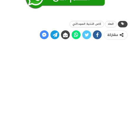
الهلا
كاس النخبة السودااني
مشاركة