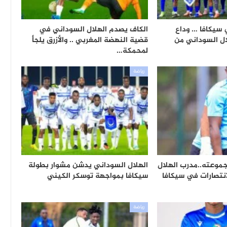
سيكافا … وداع
الكاف يصدم الهلال السوداني في
ال السوداني من
قضية النهضة المغربي .. والأزرق يلجأ
لمحمكة…
رياضة
جموعته..مدرب الهلال
الهلال السوداني يدشن مشوار بطولة
انتصارات في سيكافا
سيكافا بمواجهة توسكر الكيني
رياضة