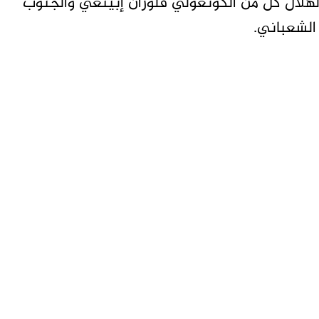
لهلال كل من الكونغولي فلوران إبينغي والجنوب
الشعباني.