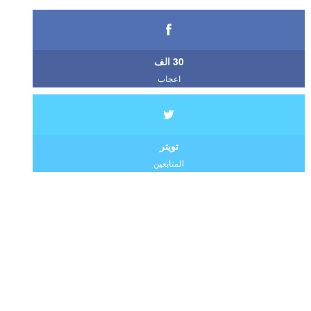
30 الف
اعجاب
تويتر
المتابعين