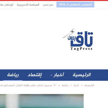
الخميس, أغسطس 6, 2026
من نحن
السياسة التحريرية
للإعلان عل
الرئيسية
أخبار
إقتصاد
رياضة
الرئيسية
أخبار
رياضة
“4” مدربين أجانب على طاولة الهلال السوداني لخلافة ريجيكامب