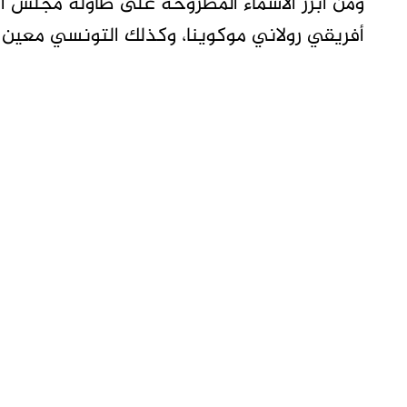
ومن أبرز الأسماء المطروحة على طاولة مجلس ا
أفريقي رولاني موكوينا، وكذلك التونسي معين 