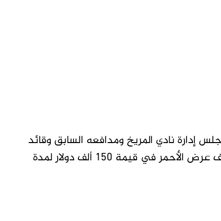
س إدارة نادي المريخ ومدافعه السابق وقائد
منتخب السودان الحالي بخيت خميس بعد توقف عرض الأحمر في قيمة 150 ألف دولار لمدة