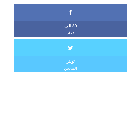
30 الف
اعجاب
تويتر
المتابعين