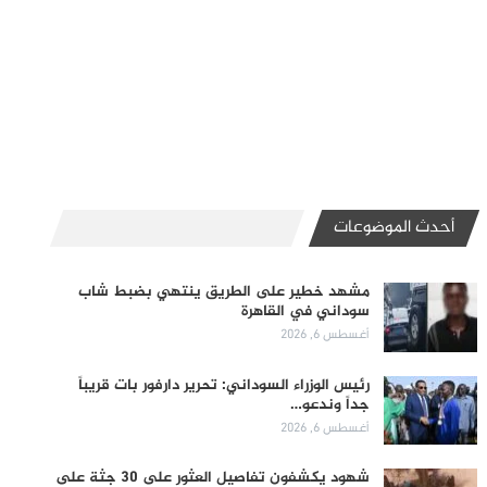
أحدث الموضوعات
مشهد خطير على الطريق ينتهي بضبط شاب
سوداني في القاهرة
أغسطس 6, 2026
رئيس الوزراء السوداني: تحرير دارفور بات قريباً
جداً وندعو…
أغسطس 6, 2026
شهود يكشفون تفاصيل العثور على 30 جثة على