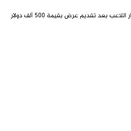
ونجح نادي وفاق أجدابيا الليبي في تحويل مسار اللاعب بعد تقديم عرض بقيمة 500 ألف دولار