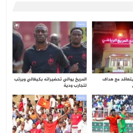
رياضة
يتعاقد مع هداف
المريخ يوالي تحضيراته بكيغالي ويرتب
لتجارب ودية
رياضة