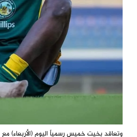
وتعاقد بخيت خميس رسمياً اليوم (الأربعاء) مع 