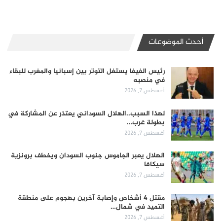
أحدث الموضوعات
رئيس الفيفا يستغل التوتر بين إسبانيا والمغرب للبقاء
في منصبه
أغسطس 7, 2026
لهذا السبب..الهلال السوداني يعتذر عن المشاركة في
بطولة غرب…
أغسطس 7, 2026
الهلال يعبر الجاموس جنوب السودان ويخطف برونزية
سيكافا
أغسطس 7, 2026
مقتل 4 أشخاص وإصابة آخرين بهجوم على منطقة
التميد في شمال…
أغسطس 7, 2026