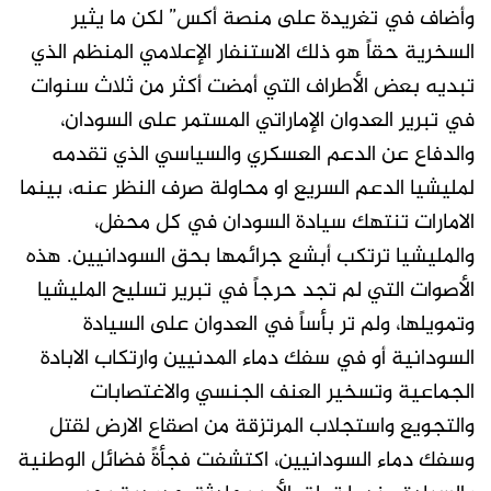
وأضاف في تغريدة على منصة أكس” لكن ما يثير
السخرية حقاً هو ذلك الاستنفار الإعلامي المنظم الذي
تبديه بعض الأطراف التي أمضت أكثر من ثلاث سنوات
في تبرير العدوان الإماراتي المستمر على السودان،
والدفاع عن الدعم العسكري والسياسي الذي تقدمه
لمليشيا الدعم السريع او محاولة صرف النظر عنه، بينما
الامارات تنتهك سيادة السودان في كل محفل،
والمليشيا ترتكب أبشع جرائمها بحق السودانيين. هذه
الأصوات التي لم تجد حرجاً في تبرير تسليح المليشيا
وتمويلها، ولم تر بأساً في العدوان على السيادة
السودانية أو في سفك دماء المدنيين وارتكاب الابادة
الجماعية وتسخير العنف الجنسي والاغتصابات
والتجويع واستجلاب المرتزقة من اصقاع الارض لقتل
وسفك دماء السودانيين، اكتشفت فجأةً فضائل الوطنية