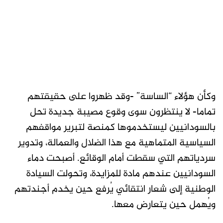
وكأن هؤلاء “الساسة” -وقد ظهروا على حقيقتهم
تماما- لا ينتظرون سوى وقوع مصيبة جديدة تحل
بالسودانيين ليستخدموها كمنصة لتبرير مواقفهم
السياسية المتماهية مع هذا الضلال والعمالة، وتدوير
سردياتهم التي سقطت أمام الوقائع. أصبحت دماء
السودانيين عندهم مادة للمزايدة، وتحولت السيادة
الوطنية إلى شعار انتقائي يُرفع حين يخدم أجندتهم
ويُهمل حين يتعارض معها.