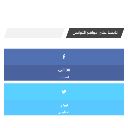
تابعنا على مواقع التواصل
30 الف
اعجاب
تويتر
المتابعين