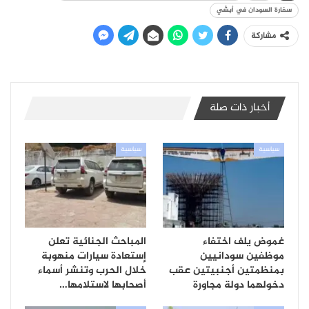
سفارة السودان في أبشي
مشاركة
أخبار ذات صلة
سياسية
سياسية
غموض يلف اختفاء
المباحث الجنائية تعلن
موظفين سودانيين
إستعادة سيارات منهوبة
بمنظمتين أجنبيتين عقب
خلال الحرب وتنشر أسماء
دخولهما دولة مجاورة
أصحابها لاستلامها…