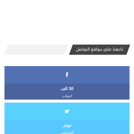
تابعنا على مواقع التواصل
30 الف
اعجاب
تويتر
المتابعين