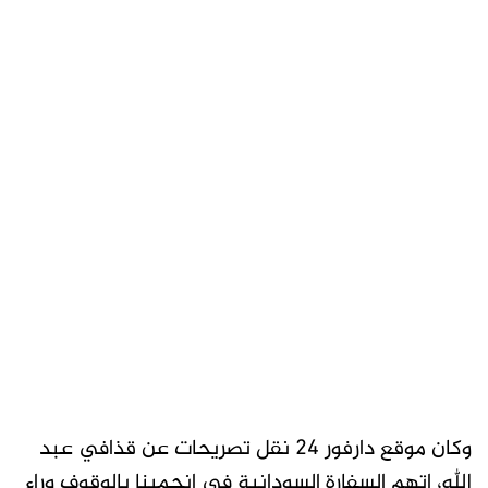
وكان موقع دارفور 24 نقل تصريحات عن قذافي عبد
الله، اتهم السفارة السودانية في انجمينا بالوقوف وراء