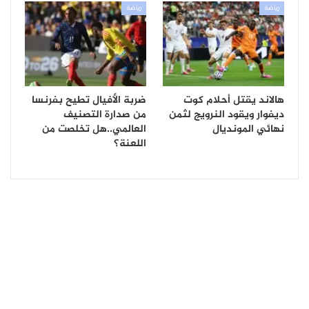
رياضة
رياضة
هالاند يقتل أحلام كوت
ضربة الأفيال تطيح بفرنسا
ديفوار ويقود النرويج لثمن
من صدارة التصنيف
نهائي المونديال
العالمي..هل تخلصت من
اللعنة؟