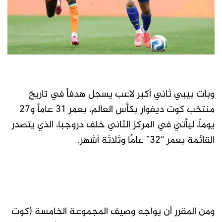
وبات بيبي ثاني أكبر لاعب يسجل هدفاً في تاريخ
منتخب كوت ديفوار بكأس العالم، بعمر 31 عاماً و27
يوماً، ليأتي في المركز الثاني خلف دروجبا، الذي يتصدر
القائمة بعمر “32” عامًا وثلاثة أشهر.
ومن المقرر أن يواجه وصيف المجموعة الخامسة (كوت