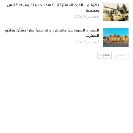
بالأرقام.. القوة المشتركة تكشف حصيلة معارك كلبس
وصليعة
أغسطس 8, 2026
السفارة السودانية بالقاهرة تزف خبراً ساراً بشأن وثائق
السفر…
أغسطس 8, 2026
السابق
التالي