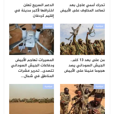
تحرك أممي عاجل بعد
الدعم السريع تعلن
تصاعد المخاوف على الأبيض
اختراقها لأكبر مدينة في
إقليم كردفان
سياسية
سياسية
من على بعد 13 كلم..
المسيرات تهاجم الأبيض
الجيش السوداني يصد
ودفاعات الجيش السوداني
هجوما عنيفا على الأبيض
تتصدى.. تحرير عشرات
المناطق في شمال…
سياسية
سياسية