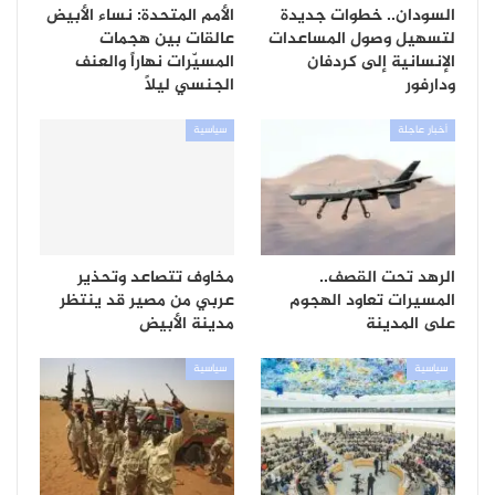
السودان.. خطوات جديدة
الأمم المتحدة: نساء الأبيض
لتسهيل وصول المساعدات
عالقات بين هجمات
الإنسانية إلى كردفان
المسيّرات نهاراً والعنف
ودارفور
الجنسي ليلاً
أخبار عاجلة
سياسية
الرهد تحت القصف..
مخاوف تتصاعد وتحذير
المسيرات تعاود الهجوم
عربي من مصير قد ينتظر
على المدينة
مدينة الأبيض
سياسية
سياسية