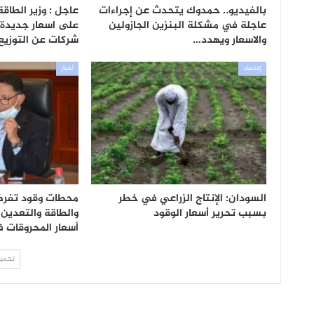
بالفيديو.. حمدوك يتحدث عن إجراءات
عاجل : وزير الطا
عاجلة في مشكلة البنزين الجازولين
على اسعار جديدة ل
والاسعار ويهدد…
شركات عن التوزيع
إقتصاد
أخبار
السودان: الإنتاج الزراعي في خطر
محطات وقود تفرض 
بسبب تحرير أسعار الوقود
والطاقة والتعدين
أسعار المحروقات 
تحميل