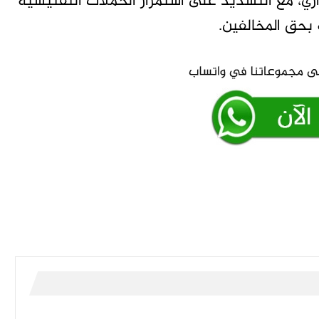
زي، مع التشديد على استمرار الحملات التفتيشية
 بحق المخالفين.