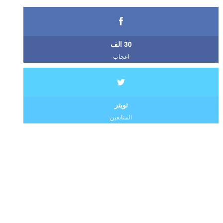
30 الف
اعجاب
تويتر
المتابعين