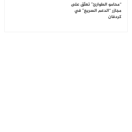
“محامو الطوارئ” تعلّق على
مجازر “الدعم السريع” في
كردفان