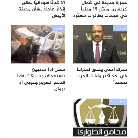
مجزرة جديدة في شمال
41 كيانًا سودانيًا يطلق
كردفان.. مقتل 15 مدنياً
إنذارًا عاجلًا بشأن مدينة
في هجمات بطائرات مسيّرة
الأبيض
سياسية
سياسية
تحرك أممي يحقق اختراقاً
مقتل (5) مدنيين
في أحد أكثر ملفات الحرب
باستهداف مسيرة تابعة لـ
تعقيداً
الدعم السريع جنوبي أم
درمان
أخبار عاجلة