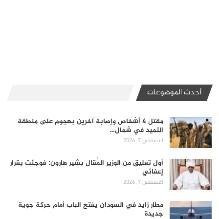
أحدث الموضوعات
مقتل 4 أشخاص وإصابة آخرين بهجوم على منطقة
التميد في شمال…
أغسطس 7, 2026
أول تعليق من الوزير المُقال بشير هارون: فوجئت بقرار
إعفائي
أغسطس 7, 2026
مطار زايد في السودان يفتح الباب أمام حركة جوية
جديدة