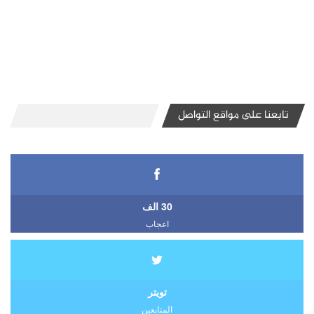
تابعنا على مواقع التواصل
30 الف
اعجاب
تويتر
المتابعين