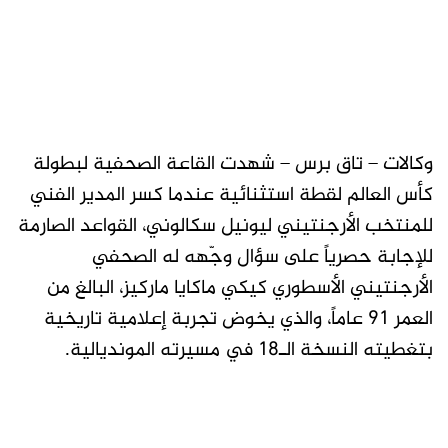
وكالات – تاق برس – شهدت القاعة الصحفية لبطولة
كأس العالم لقطة استثنائية عندما كسر المدير الفني
للمنتخب الأرجنتيني ​ليونيل سكالوني​، القواعد الصارمة
للإجابة حصرياً على سؤال وجّهه له الصحفي
الأرجنتيني الأسطوري ​كيكي ماكايا ماركيز​، البالغ من
العمر 91 عاماً، والذي يخوض تجربة إعلامية تاريخية
بتغطيته النسخة الـ18 في مسيرته المونديالية.