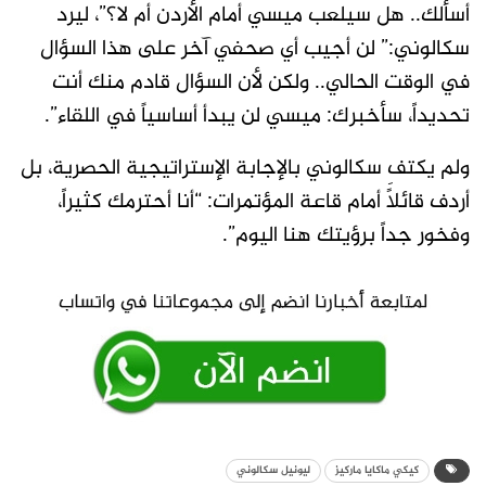
أسألك.. هل سيلعب ميسي أمام الأردن أم لا؟”، ليرد
سكالوني:” لن أجيب أي صحفي آخر على هذا السؤال
في الوقت الحالي.. ولكن لأن السؤال قادم منك أنت
تحديداً، سأخبرك: ميسي لن يبدأ أساسياً في اللقاء”.
ولم يكتفِ سكالوني بالإجابة الإستراتيجية الحصرية، بل
أردف قائلاً أمام قاعة المؤتمرات: “أنا أحترمك كثيراً،
وفخور جداً برؤيتك هنا اليوم”.
كيكي ماكايا ماركيز​
ليونيل سكالوني​