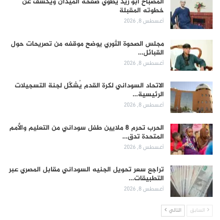
المصباح أبو زيد يطوي صفحة الميدان ويكشف عن
خطوته المقبلة
أغسطس 8, 2026
مجلس الصحوة الثوري يوضح موقفه من تصريحات حول
القبائل…
أغسطس 8, 2026
الاتحاد السوداني لكرة القدم يُشكّل لجنة التسجيلات
الرئيسية…
أغسطس 8, 2026
الحرب تحرم 8 ملايين طفل سوداني من التعليم والأمم
المتحدة تدق…
أغسطس 8, 2026
تراجع سعر تحويل الجنيه السوداني مقابل المصري عبر
التطبيقات…
أغسطس 8, 2026
السابق
التالي