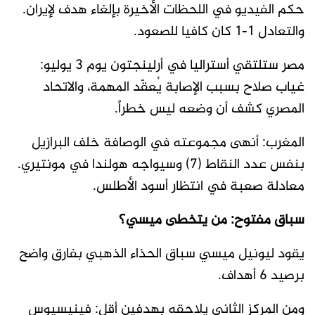
حكم الفيديو في اللحظات الأخيرة بإلغاء هدف لإيران.
والتعادل 1-1 كان كافيا للصعود.
مصر ستلتقي أستراليا في أرلينجتون يوم 3 يوليو:
غياب صلاح بسبب الإصابة يُعقّد المهمة، والاتحاد
المصري كشف أن وضعه ليس خطراً.
المغرب: أنهى مجموعته في الوصافة خلف البرازيل
بنفس عدد النقاط (7) وسيواجه هولندا في مونتيري.
معادلة صعبة في انتظار أسود الأطلس.
سباق مفتوح: من يتخطى ميسي؟
يقود ليونيل ميسي سباق الحذاء الذهبي بفارق واضح
برصيد 6 أهداف.
ومن المركز الثاني يلاحقه بهدفين أقل: فينيسيوس