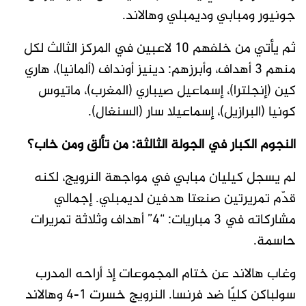
جونيور ومبابي وديمبلي وهالاند.
ثم يأتي من خلفهم 10 لاعبين في المركز الثالث لكل
منهم 3 أهداف، وأبرزهم: دينيز أونداف (ألمانيا)، هاري
كين (إنجلترا)، إسماعيل صيباري (المغرب)، ماتيوس
كونيا (البرازيل)، إسماعيلا سار (السنغال).
النجوم الكبار في الجولة الثالثة: من تألق ومن خاب؟
لم يسجل كيليان مبابي في مواجهة النرويج، لكنه
قدّم تمريرتين صنعتا هدفين لديمبلي. إجمالي
مشاركاته في 3 مباريات: “4” أهداف وثلاثة تمريرات
حاسمة.
وغاب هالاند عن ختام المجموعات إذ أراحه المدرب
سولباكن كليًا ضد فرنسا. النرويج خسرت 1-4 وهالاند