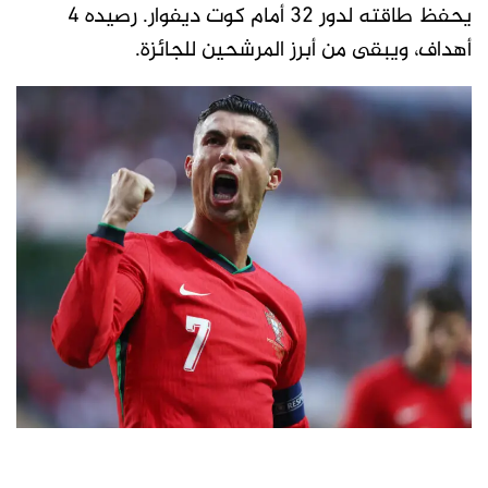
يحفظ طاقته لدور 32 أمام كوت ديفوار. رصيده 4
أهداف، ويبقى من أبرز المرشحين للجائزة.