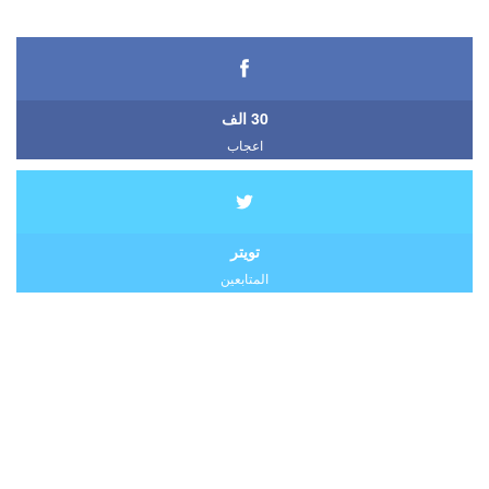
30 الف
اعجاب
تويتر
المتابعين