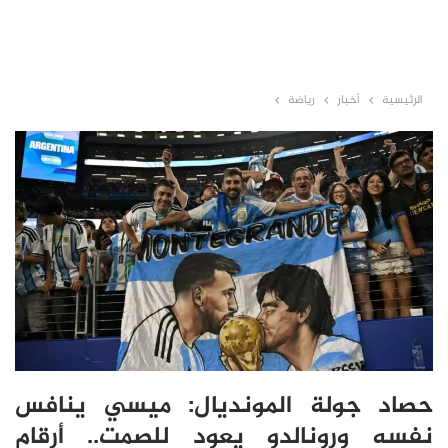
الرئيسية
أخبار
رياضة
حصاد جولة المونديال: ميسي ينافس
نفسه ورونالدو يعود للصمت.. أرقام