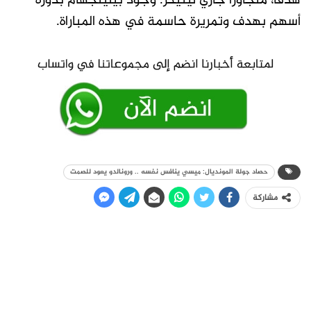
هدفاً، متجاوزا جاري لينيكر. وجود بيلينجهام بدوره
أسهم بهدف وتمريرة حاسمة في هذه المباراة.
حصاد جولة المونديال: ميسي ينافس نفسه .. ورونالدو يعود للصمت
مشاركة