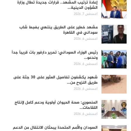
إعادة ترتيب المشهد.. قرارات جديدة تطال وزارة
الشؤون الدينية…
أغسطس 7, 2026
مشهد خطير على الطريق ينتهي بضبط شاب
سوداني في القاهرة
أغسطس 6, 2026
رئيس الوزراء السوداني: تحرير دارفور بات قريباً جداً
وندعو…
أغسطس 6, 2026
شهود يكشفون تفاصيل العثور على 30 جثة على
طريق النزوح من…
أغسطس 6, 2026
المنصوري: صحة الحيوان أولوية ودعم كامل لإنتاج
اللقاحات…
أغسطس 6, 2026
السودان والأمم المتحدة يبحثان الانتقال من الدعم