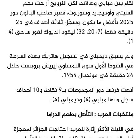
لقاء بين مبابي وهالاند، لكن النرويج أراحت نجم
السيتي وأوديجارد وسورلوث، فعبر صاحب البالون دور
2025 بأفضل ما يكون، وسجّل ثلاثة أهداف في 25
دقيقة فقط (7، 20، 32) ليقود الديوك لفوز ساحق (4-
1).
ولم يسبق ديمبلي في تسجيل هاتريك بهذه السرعة
في الشوط الأول سوى النمساوي إيريش بروبست خلال
24 دقيقة في مونديال 1954.
أنهت فرنسا دور المجموعات بـ9 نقاط، و10 أهداف
سجل منها مبابي (4) وديمبلي (4).
منتخبات العرب : التأهل بطعم الدراما
في الليلة الأكثر إثارة للعرب، احتاجت الجزائر لمعجزة