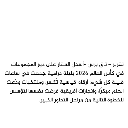
تقرير – تاق برس -أسدل الستار على دور المجموعات
في كأس العالم 2026 بليلة درامية جمعت في ساعات
قليلة كل شيء: أرقام قياسية تُكسر، ومنتخبات ودّعت
الحلم مبكرًا، وإنجازات أفريقية فرضت نفسها لتؤسس
للخطوة التالية من مراحل التطور الكبير.