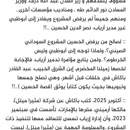
مسؤولاً، يتقدمهم و زير العدل عبد الله درف، ووزير
المعادن نور الدائم طه ، ومناديب مؤسسات أخرى..
ومنهم جميعاً لم يرفض المشروع ويغادر إلى أبوظبي
غير مدير أرياب، نصر الدين الحسين ..!!
:: لصالح من يرفض الحسين المشروع السوداني
الصيني؟، ولماذا توجه إلى أبوظبي وليس
الخرطوم؟..ولمن يتابع مؤامرة تدمير أرياب، فالإجابة
لخصها زميلنا المخضرم، إبن الشرق الحبيب، عبد القادر
باكاش في حلقات قبل أشهر، وهي تصلح جمعها
وتبويبها بحيث يكون كتاباً يوثق (قصة الحسين )..!!
:: أكتوبر 2025، كتب باكاش عن شركة (مثيرا ميتل)،
مالكها أرميني، مقرها بالإمارات، تأسست في سبتمير
2023، وأن إدارة إرياب تسعى للتعاقد معها لتنفيذ ذات
المشروع..والمعلومة المهمة عن (مثيرا ميتل)، ليست