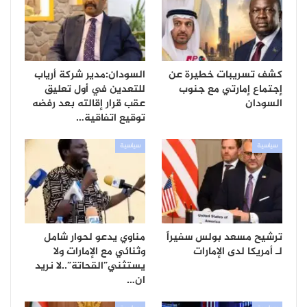
كشف تسريبات خطيرة عن
السودان:مدير شركة أرياب
إجتماع إمارتي مع جنوب
للتعدين في أول تعليق
السودان
عقب قرار إقالته بعد رفضه
توقيع اتفاقية…
سياسية
سياسية
ترشيح مسعد بولس سفيراً
مناوي يدعو لحوار شامل
لـ أمريكا لدى الإمارات
وثنائي مع الإمارات ولا
يستثني”القحاتة”..لا نريد
ان…