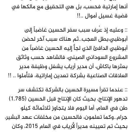
أنها إمارتية فحسب، بل هي التحقيق مع مالكها في
قضية غسيل أموال ..!!
:: وعليه إذ عُرف سبب سفر الحسين غاضباً إلى
أبوظبي،بطل العجب..ثم هناك سبب آخر لحضن
أبوظبي الدافئ الذي لجأ إليه الحسين غاضباً من
المشروع السوداني الصيني، فالشاهد حسب وثائق
بعثرها باكاش، أن مدير أرياب يشغل وظيفة مدير
العلاقات الصناعية بشركة تعدين إماراتية، فتأملوا .. !!
:: عندما تقرأ مسيرة الحسين بالشركة تكتشف سر
تدهور الإنتاج، بحيث كان الإنتاج قبل الحسين (1.785)
طن في العام، أما اليوم فلا يتجاوز ثلاثمائة كيلو
جرام..وكما تعلمون، فالحسين من مخلفات عهد البشير،
بحيث تم تعيينه مديراً لأرياب في العام 2015، وكان