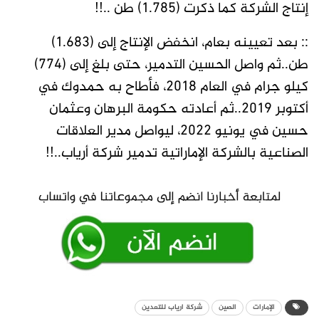
إنتاج الشركة كما ذكرت (1.785) طن ..!!
:: بعد تعيينه بعام، انخفض الإنتاج إلى (1.683)
طن..ثم واصل الحسين التدمير، حتى بلغ إلى (774)
كيلو جرام في العام 2018، فأطاح به حمدوك في
أكتوبر 2019..ثم أعادته حكومة البرهان وعثمان
حسين في يونيو ٢٠٢٢، ليواصل مدير العلاقات
الصناعية بالشركة الإماراتية تدمير شركة أرياب..!!
الإمارات
الصين
شركة ارياب للتعدين