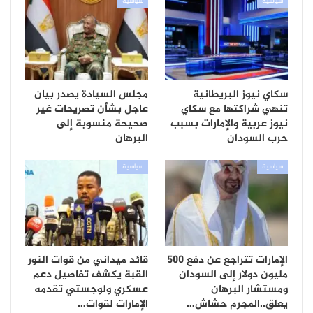
سياسية
سياسية
سكاي نيوز البريطانية
مجلس السيادة يصدر بيان
تنهي شراكتها مع سكاي
عاجل بشأن تصريحات غير
نيوز عربية والإمارات بسبب
صحيحة منسوبة إلى
حرب السودان
البرهان
سياسية
سياسية
الإمارات تتراجع عن دفع 500
قائد ميداني من قوات النور
مليون دولار إلى السودان
القبة يكشف تفاصيل دعم
ومستشار البرهان
عسكري ولوجستي تقدمه
يعلق..المجرم حشاش…
الإمارات لقوات…