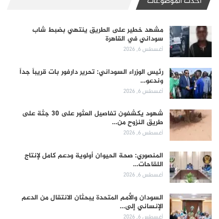
أحدث الموضوعات
مشهد خطير على الطريق ينتهي بضبط شاب
سوداني في القاهرة
أغسطس 6, 2026
رئيس الوزراء السوداني: تحرير دارفور بات قريباً جداً
وندعو…
أغسطس 6, 2026
شهود يكشفون تفاصيل العثور على 30 جثة على
طريق النزوح من…
أغسطس 6, 2026
المنصوري: صحة الحيوان أولوية ودعم كامل لإنتاج
اللقاحات…
أغسطس 6, 2026
السودان والأمم المتحدة يبحثان الانتقال من الدعم
الإنساني إلى…
أغسطس 6, 2026