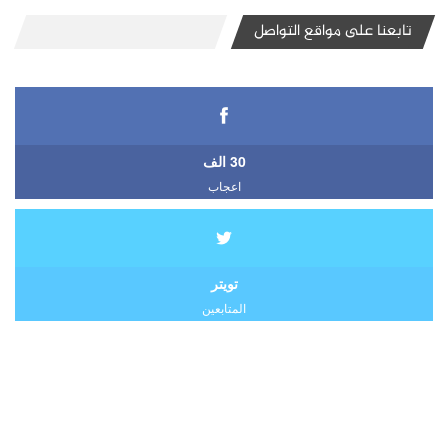
تابعنا على مواقع التواصل
30 الف
اعجاب
تويتر
المتابعين