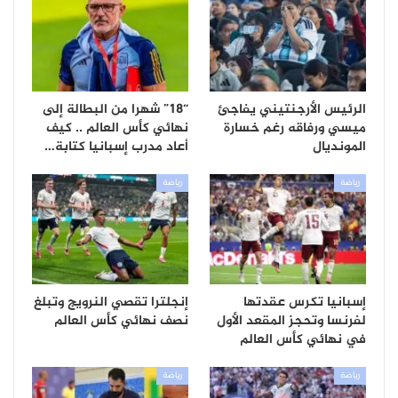
الرئيس الأرجنتيني يفاجئ
“18” شهرا من البطالة إلى
ميسي ورفاقه رغم خسارة
نهائي كأس العالم .. كيف
المونديال
أعاد مدرب إسبانيا كتابة…
رياضة
رياضة
إسبانيا تكرس عقدتها
إنجلترا تقصي النرويج وتبلغ
لفرنسا وتحجز المقعد الأول
نصف نهائي كأس العالم
في نهائي كأس العالم
رياضة
رياضة