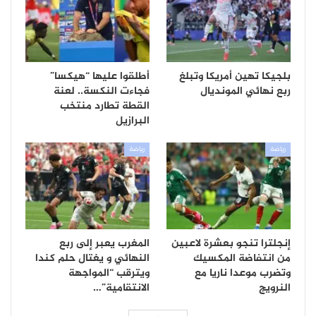
بلجيكا تهين أمريكا وتبلغ
أطلقوا عليها “هيكسا”
ربع نهائي المونديال
فجاءت النكسة.. لعنة
القطة تطارد منتخب
البرازيل
رياضة
رياضة
إنجلترا تنجو بعشرة لاعبين
المغرب يعبر إلى ربع
من انتفاضة المكسيك
النهائي و يغتال حلم كندا
وتضرب موعدا ناريا مع
ويترقب “المواجهة
النرويج
الانتقامية”…