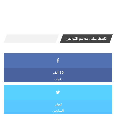
تابعنا على مواقع التواصل
30 الف
اعجاب
تويتر
المتابعين