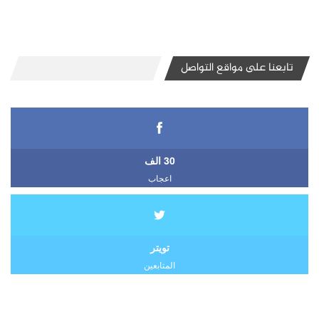
تابعنا على مواقع التواصل
30 الف
اعجاب
تويتر
المتابعين