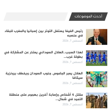
أحدث الموضوعات
رئيس الفيفا يستغل التوتر بين إسبانيا والمغرب للبقاء
في منصبه
أغسطس 7, 2026
لهذا السبب..الهلال السوداني يعتذر عن المشاركة في
بطولة غرب…
أغسطس 7, 2026
الهلال يعبر الجاموس جنوب السودان ويخطف برونزية
سيكافا
أغسطس 7, 2026
مقتل 4 أشخاص وإصابة آخرين بهجوم على منطقة
التميد في شمال…
أغسطس 7, 2026