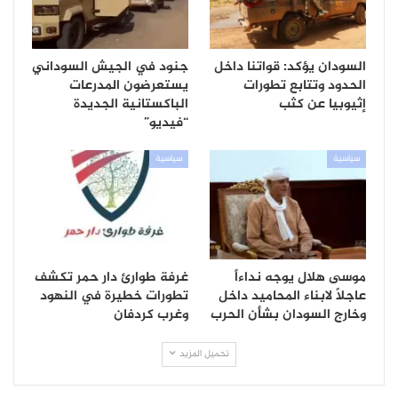
السودان يؤكد: قواتنا داخل
جنود في الجيش السوداني
الحدود وتتابع تطورات
يستعرضون المدرعات
إثيوبيا عن كثب
الباكستانية الجديدة
“فيديو”
سياسية
سياسية
موسى هلال يوجه نداءاً
غرفة طوارئ دار حمر تكشف
عاجلاً لابناء المحاميد داخل
تطورات خطيرة في النهود
وخارج السودان بشأن الحرب
وغرب كردفان
تحميل المزيد