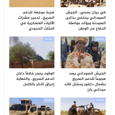
في بيان رسمي.. الجيش
ضربة موجعة للدعم
السوداني يحتفي بذكرى
السريع.. تدمير عشرات
السودنة ويؤكد مواصلة
الآليات العسكرية في
الدفاع عن الوطن
المثلث الحدودي
سياسية
سياسية
الجيش السوداني يصد
الوقود يفجر خلافاً داخل
هجوماً للدعم السريع
الدعم السريع.. والنهاية
بشمال دارفور ومقتل قائد
إحراق تانكر بالكامل
ميداني بارز
سياسية
سياسية