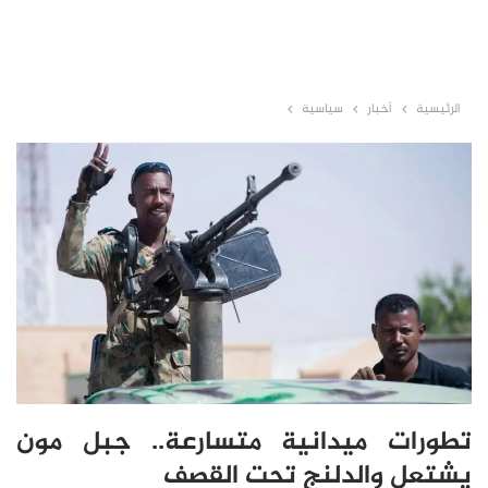
الرئيسية
أخبار
سياسية
تطورات ميدانية متسارعة.. جبل مون
يشتعل والدلنج تحت القصف