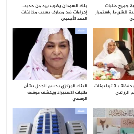
ية جميع طلبات
بنك السودان يضرب بيد من حديد..
ية للشروط واستمرار
إجراءات ضد مصارف بسبب مخالفات
بي
النقد الأجنبي
إقتصاد
السودان.. إطلاق محفظة بـ3 تريليونات
البنك المركزي يحسم الجدل بشأن
م الزراعي
طلبات الاستيراد ويكشف موقفه
الرسمي
إقتصاد