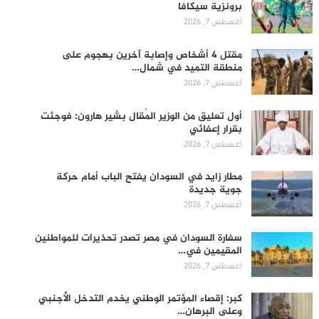
برونزية سيكافا
أغسطس 7, 2026
مقتل 4 أشخاص وإصابة آخرين بهجوم على
منطقة التميد في شمال…
أغسطس 7, 2026
أول تعليق من الوزير المُقال بشير هارون: فوجئت
بقرار إعفائي
أغسطس 7, 2026
مطار زايد في السودان يفتح الباب أمام حركة
جوية جديدة
أغسطس 7, 2026
سفارة السودان في مصر تصدر تحذيرات للمواطنين
المقيمين في…
أغسطس 7, 2026
كبر: إقصاء المؤتمر الوطني يخدم التدخل الأجنبي
وعلى البرهان…