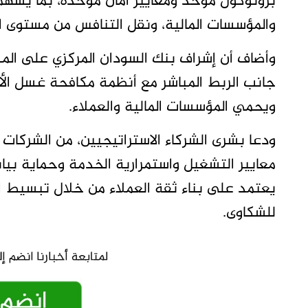
بروتوكول موحد ومعايير أمان موحدة، بما يسهم ف
والمؤسسات المالية، ونقل التنافس من مستوى ال
وأضاف أن إشراف بنك السودان المركزي على الم
جانب الربط المباشر مع أنظمة مكافحة غسل الأمو
ويحمي المؤسسات المالية والعملاء.
ودعا بشرى الشركاء الاستراتيجيين، من الشركات ال
معايير التشغيل واستمرارية الخدمة وحماية بيان
يعتمد على بناء ثقة العملاء من خلال تبسيط ال
للشكاوى.