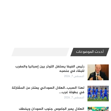
أحدث الموضوعات
رئيس الفيفا يستغل التوتر بين إسبانيا والمغرب
للبقاء في منصبه
أغسطس 7, 2026
لهذا السبب..الهلال السوداني يعتذر عن المشاركة
في بطولة غرب…
أغسطس 7, 2026
الهلال يعبر الجاموس جنوب السودان ويخطف