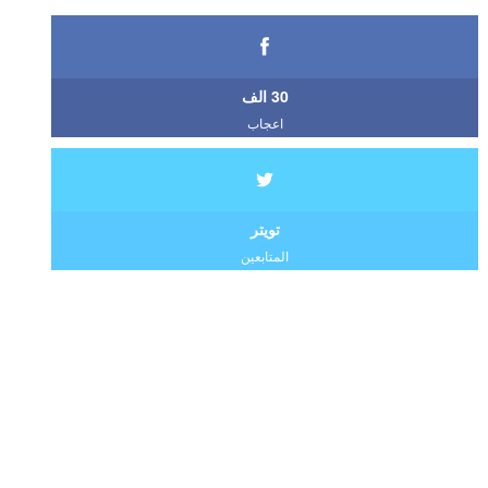
30 الف
اعجاب
تويتر
المتابعين