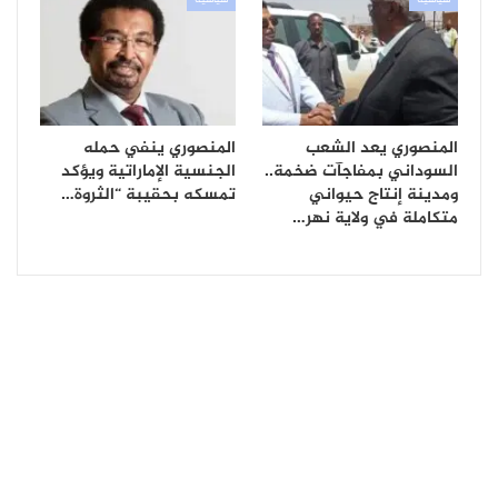
سياسية
سياسية
المنصوري يعد الشعب
المنصوري ينفي حمله
السوداني بمفاجآت ضخمة..
الجنسية الإماراتية ويؤكد
ومدينة إنتاج حيواني
تمسكه بحقيبة “الثروة…
متكاملة في ولاية نهر…