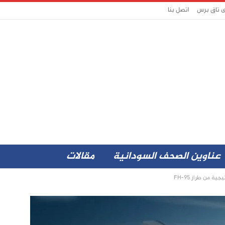
ى تاق برس
اتصل بنا
عناوين الصحف السودانية
مقالات
ة من طراز FH-95