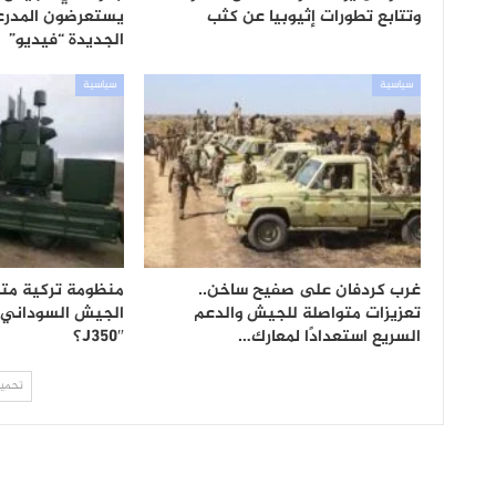
وتتابع تطورات إثيوبيا عن كثب
يستعرضون المدرعا
الجديدة “فيديو”
سياسية
سياسية
غرب كردفان على صفيح ساخن..
منظومة تركية مت
تعزيزات متواصلة للجيش والدعم
السريع استعدادًا لمعارك…
J350″؟
تحميل