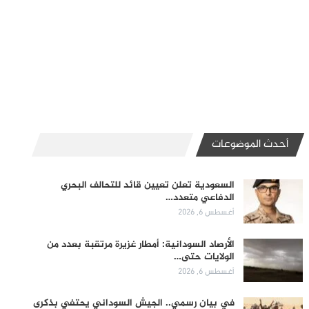
أحدث الموضوعات
السعودية تعلن تعيين قائد للتحالف البحري
الدفاعي متعدد…
أغسطس 6, 2026
الأرصاد السودانية: أمطار غزيرة مرتقبة بعدد من
الولايات حتى…
أغسطس 6, 2026
في بيان رسمي.. الجيش السوداني يحتفي بذكرى