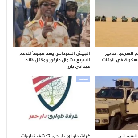
 السريع.. تدمير
الجيش السوداني يصد هجوماً للدعم
عسكرية في المثلث
السريع بشمال دارفور ومقتل قائد
ميداني بارز
سياسية
لسوداني
غرفة طوارئ دار حمر تكشف تطورات