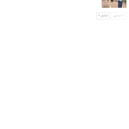
السابق
التالي