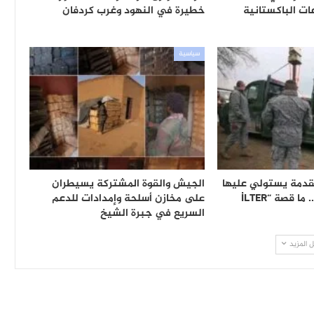
ت الباكستانية
خطيرة في النهود وغرب كردفان
سياسية
قدمة يستولي عليها
الجيش والقوة المشتركة يسيطران
الجيش السوداني.. ما قصة “İLTER
على مخازن أسلحة وإمدادات للدعم
السريع في جبرة الشيخ
 المزيد