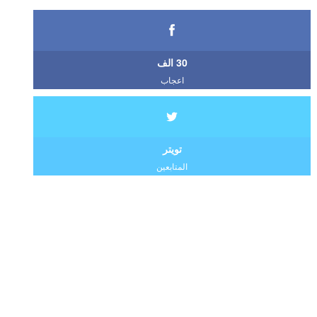
30 الف
اعجاب
تويتر
المتابعين