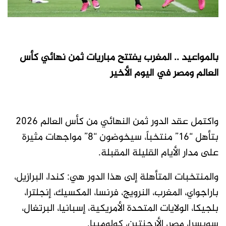
بالمواعيد .. المغرب يفتتح مباريات ثمن نهائي كأس
العالم ومصر في اليوم الأخير
واكتمل عقد الدور ثمن النهائي من كأس العالم 2026
بتأهل “16” منتخباً، سيخوضون “8” مواجهات مثيرة
على مدار الأيام القليلة المقبلة.
والمنتخبات المتأهلة إلى هذا الدور هي: كندا، البرازيل،
باراجواي، المغرب، النرويج، فرنسا، المكسيك، إنجلترا،
بلجيكا، الولايات المتحدة الأمريكية، إسبانيا، البرتغال،
سويسرا، مصر، الأرجنتين، كولومبيا.