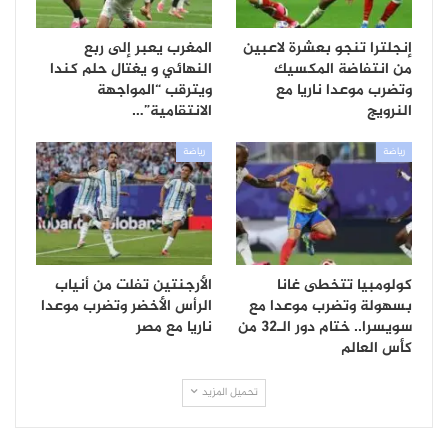
إنجلترا تنجو بعشرة لاعبين
المغرب يعبر إلى ربع
من انتفاضة المكسيك
النهائي و يغتال حلم كندا
وتضرب موعدا ناريا مع
ويترقب “المواجهة
النرويج
الانتقامية”…
رياضة
رياضة
كولومبيا تتخطى غانا
الأرجنتين تفلت من أنياب
بسهولة وتضرب موعدا مع
الرأس الأخضر وتضرب موعدا
سويسرا.. ختام دور الـ32 من
ناريا مع مصر
كأس العالم
تحميل المزيد