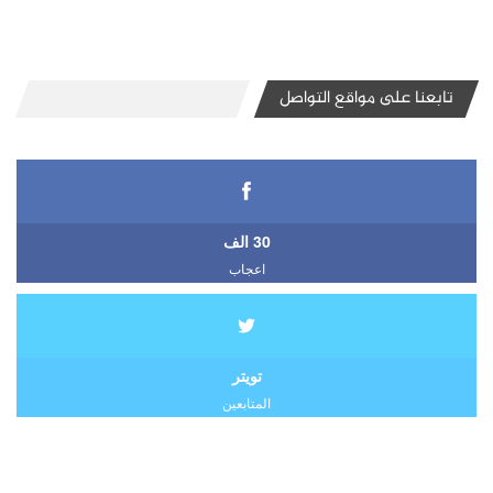
تابعنا على مواقع التواصل
30 الف
اعجاب
تويتر
المتابعين