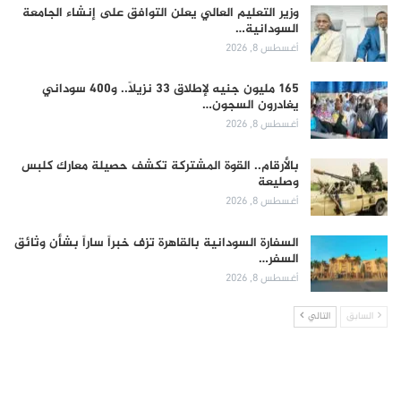
وزير التعليم العالي يعلن التوافق على إنشاء الجامعة
السودانية…
أغسطس 8, 2026
165 مليون جنيه لإطلاق 33 نزيلاً.. و400 سوداني
يغادرون السجون…
أغسطس 8, 2026
بالأرقام.. القوة المشتركة تكشف حصيلة معارك كلبس
وصليعة
أغسطس 8, 2026
السفارة السودانية بالقاهرة تزف خبراً ساراً بشأن وثائق
السفر…
أغسطس 8, 2026
السابق
التالي