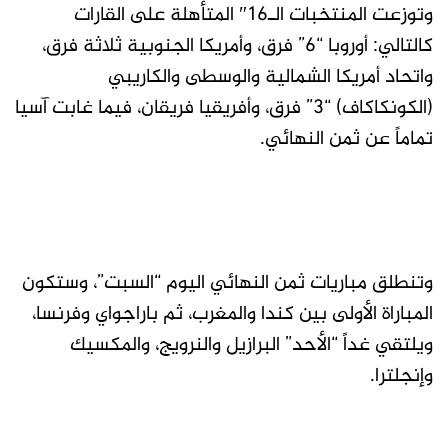
وتوزعت المنتخبات الـ16″ المتأهلة على القارات
كالتالي: أوروبا “6” فرق، وأمريكا الجنوبية ثلاثة فرق،
واتحاد أمريكا الشمالية والوسطى والكاريبي
(الكونكاكاف) “3” فرق، وأفريقيا فريقان، فيما غابت آسيا
تماماً عن ثمن النهائي.
وتنطلق مباريات ثمن النهائي اليوم “السبت”، وستكون
المباراة الأولى بين كندا والمغرب، ثم باراجواي وفرنسا،
ويلتقي غداً “الأحد” البرازيل والنرويج، والمكسيك
وإنجلترا.