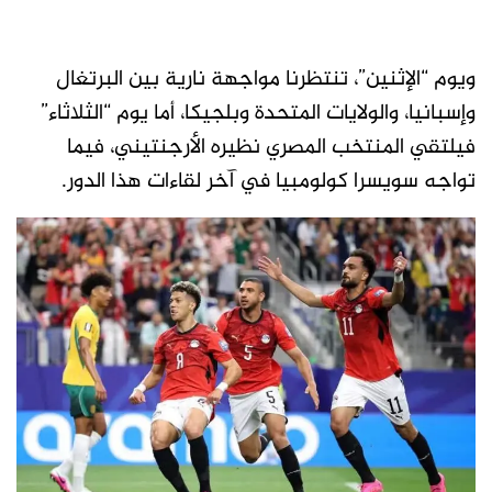
ويوم “الإثنين”، تنتظرنا مواجهة نارية بين البرتغال
وإسبانيا، والولايات المتحدة وبلجيكا، أما يوم “الثلاثاء”
فيلتقي المنتخب المصري نظيره الأرجنتيني، فيما
تواجه سويسرا كولومبيا في آخر لقاءات هذا الدور.