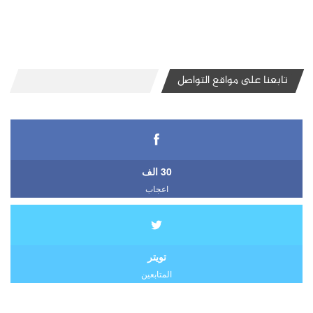
تابعنا على مواقع التواصل
30 الف
اعجاب
تويتر
المتابعين