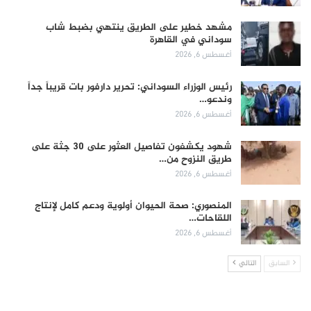
مشهد خطير على الطريق ينتهي بضبط شاب
سوداني في القاهرة
أغسطس 6, 2026
رئيس الوزراء السوداني: تحرير دارفور بات قريباً جداً
وندعو…
أغسطس 6, 2026
شهود يكشفون تفاصيل العثور على 30 جثة على
طريق النزوح من…
أغسطس 6, 2026
المنصوري: صحة الحيوان أولوية ودعم كامل لإنتاج
اللقاحات…
أغسطس 6, 2026
السابق
التالي