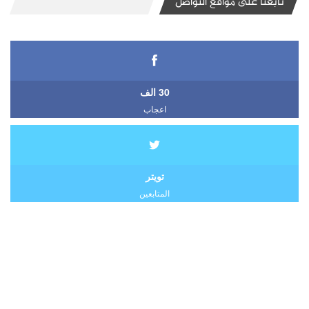
تابعنا على مواقع التواصل
30 الف
اعجاب
تويتر
المتابعين