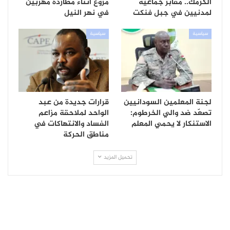
الكرمك.. مقابر جماعية
مروع أثناء مطاردة مهربين
لمدنيين في جبل فنكت
في نهر النيل
سياسية
سياسية
لجنة المعلمين السودانيين
قرارات جديدة من عبد
تصعّد ضد والي الخرطوم:
الواحد لملاحقة مزاعم
الاستنكار لا يحمي المعلم
الفساد والانتهاكات في
مناطق الحركة
تحميل المزيد