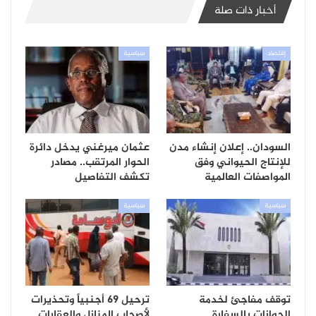
أخبار ذات صلة
إقتصاد
سياسية
السودان.. إعلان إنشاء مدن
عثمان ميرغني يدخل دائرة
للإنتاج الحيواني وفق
الحوار المرتقب.. مصادر
المواصفات العالمية
تكشف التفاصيل
سياسية
سياسية
توقف مفاجئ لخدمة
ترحيل 69 أجنبياً وتحذيرات
الجوازات بالسفارة
لأصحاب المنازل والعقارات