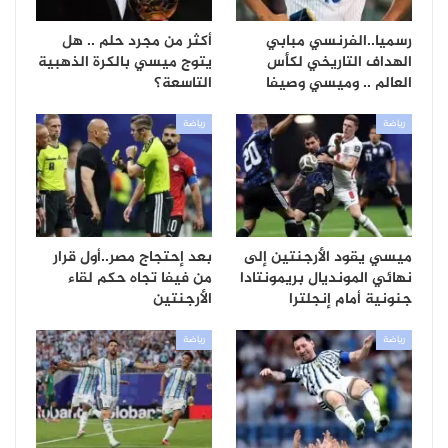
رسميا..الفرنسي مبابي
أكثر من مجرد حلم .. هل
الهداف التاريخي لكأس
يتوج ميسي بالكرة الذهبية
العالم .. وميسي وصيفا
التاسعة؟
رياضة
رياضة
ميسي يقود الأرجنتين إلى
بعد إحتجاج مصر..أول قرار
نهائي المونديال بريمونتادا
من فيفا تجاه حكم لقاء
جنونية أمام إنجلترا
الأرجنتين
رياضة
رياضة