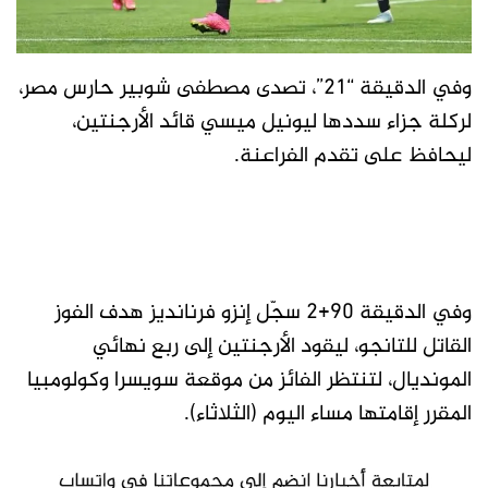
وفي الدقيقة “21”، تصدى مصطفى شوبير حارس مصر،
لركلة جزاء سددها ليونيل ميسي قائد الأرجنتين،
ليحافظ على تقدم الفراعنة.
وفي الدقيقة 90+2 سجّل إنزو فرنانديز هدف الفوز
القاتل للتانجو، ليقود الأرجنتين إلى ربع نهائي
المونديال، لتنتظر الفائز من موقعة سويسرا وكولومبيا
المقرر إقامتها مساء اليوم (الثلاثاء).