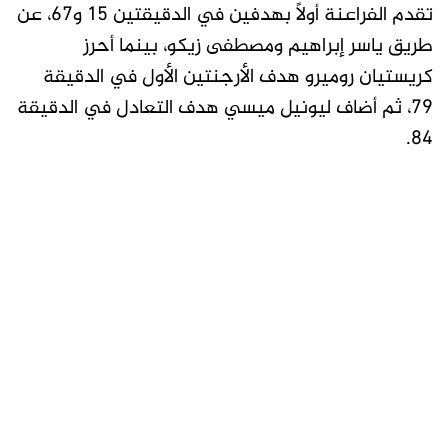
تقدم الفراعنة أولًا بهدفين في الدقيقتين 15 و67، عن
طريق ياسر إبراهيم ومصطفى زيكو، بينما أحرز
كريستيان روميرو هدف الأرجنتين الأول في الدقيقة
79، ثم أضاف ليونيل ميسي هدف التعادل في الدقيقة
84.