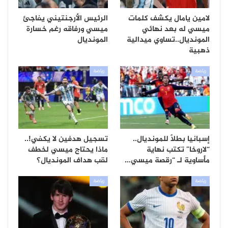
لامين يامال يكشف كلمات
الرئيس الأرجنتيني يفاجئ
ميسي له بعد نهائي
ميسي ورفاقه رغم خسارة
المونديال..تساوي ميدالية
المونديال
ذهبية
رياضة
رياضة
إسبانيا بطلاً للمونديال..
تسجيل هدفين لا يكفي!..
“لاروخا” تكتب نهاية
ماذا يحتاج ميسي لخطف
مأساوية لـ “رقصة ميسي…
لقب هداف المونديال؟
رياضة
رياضة