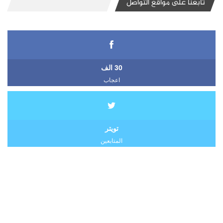
تابعنا على مواقع التواصل
30 الف
اعجاب
تويتر
المتابعين