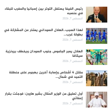
رئيس الفيفا يستغل التوتر بين إسبانيا والمغرب للبقاء
في منصبه
أغسطس 7, 2026
لهذا السبب..الهلال السوداني يعتذر عن المشاركة في
بطولة غرب…
أغسطس 7, 2026
الهلال يعبر الجاموس جنوب السودان ويخطف برونزية
سيكافا
أغسطس 7, 2026
مقتل 4 أشخاص وإصابة آخرين بهجوم على منطقة
التميد في شمال…
أغسطس 7, 2026
أول تعليق من الوزير المُقال بشير هارون: فوجئت بقرار
إعفائي
أغسطس 7, 2026