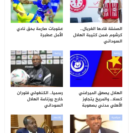
الصفقة قادها الغربال..
عقوبات صارمة بحق نادي
كرشوم ضمن كتيبة الهلال
الأمل عطبرة
السوداني
رياضة
رياضة
الهلال يصعق الميرغني
رسميا.. الكنغولي فلوران
كسلا.. والمريخ يتجاوز
خارج روزنامة الهلال
الأهلي مدني بصعوبة
السوداني
سياسية
إقتصاد