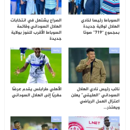
السوباط رئيسا لنادي
الصراع يشتعل في انتخابات
الهلال لولاية جديدة
الهلال السوداني وقائمة
بمجموع “719” صوتا
السوباط الأقرب للفوز بولاية
جديدة
رياضة
رياضة
نائب رئيس نادي الهلال
الأهلي طرابلس يقدم عرضًا
السوداني “العليقي” يعلن
مغريًا إلى الهلال السوداني
اعتزال العمل الرياضي
ويعتذر…
رياضة
رياضة