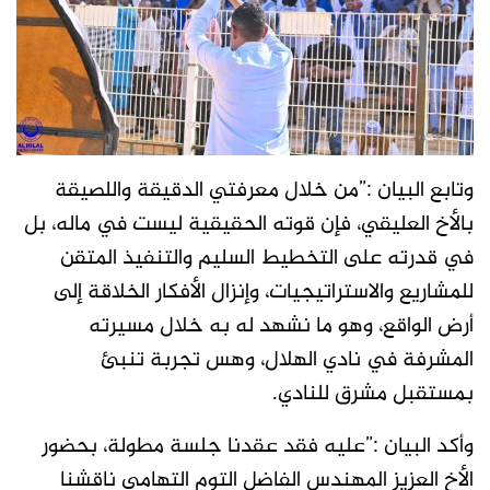
وتابع البيان :”من خلال معرفتي الدقيقة واللصيقة
بالأخ العليقي، فإن قوته الحقيقية ليست في ماله، بل
في قدرته على التخطيط السليم والتنفيذ المتقن
للمشاريع والاستراتيجيات، وإنزال الأفكار الخلاقة إلى
أرض الواقع، وهو ما نشهد له به خلال مسيرته
المشرفة في نادي الهلال، وهس تجربة تنبئ
بمستقبل مشرق للنادي.
وأكد البيان :”عليه فقد عقدنا جلسة مطولة، بحضور
الأخ العزيز المهندس الفاضل التوم التهامي ناقشنا