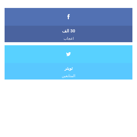
30 الف
اعجاب
تويتر
المتابعين