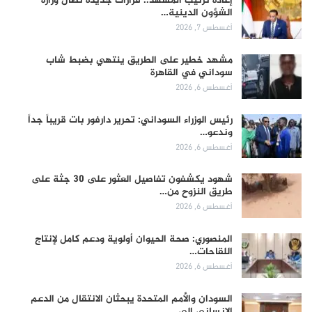
إعادة ترتيب المشهد.. قرارات جديدة تطال وزارة
الشؤون الدينية…
أغسطس 7, 2026
مشهد خطير على الطريق ينتهي بضبط شاب
سوداني في القاهرة
أغسطس 6, 2026
رئيس الوزراء السوداني: تحرير دارفور بات قريباً جداً
وندعو…
أغسطس 6, 2026
شهود يكشفون تفاصيل العثور على 30 جثة على
طريق النزوح من…
أغسطس 6, 2026
المنصوري: صحة الحيوان أولوية ودعم كامل لإنتاج
اللقاحات…
أغسطس 6, 2026
السودان والأمم المتحدة يبحثان الانتقال من الدعم
الإنساني إلى…