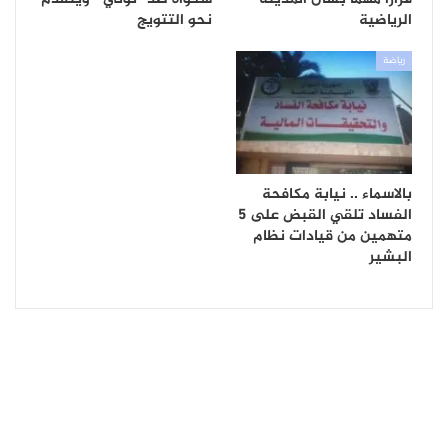
الرياضية
نحو التتويج
رياضة
بالاسماء .. نيابة مكافحة
الفساد تلقي القبض على 5
متهمين من قيادات نظام
البشير