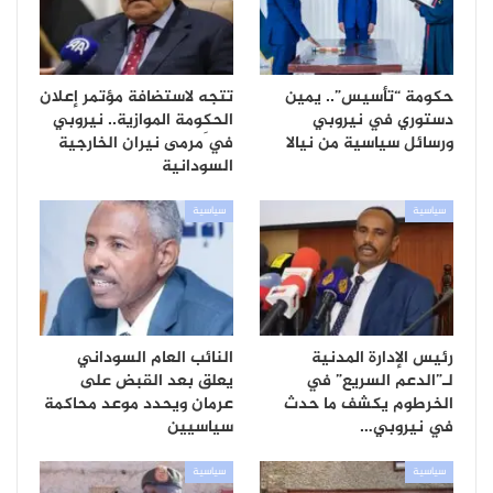
حكومة “تأسيس”.. يمين
تتجه لاستضافة مؤتمر إعلان
دستوري في نيروبي
الحكومة الموازية.. نيروبي
ورسائل سياسية من نيالا
في َمرمى نيران الخارجية
السودانية
سياسية
سياسية
رئيس الإدارة المدنية
النائب العام السوداني
لـ”الدعم السريع” في
يعلق بعد القبض على
الخرطوم يكشف ما حدث
عرمان ويحدد موعد محاكمة
في نيروبي…
سياسيين
سياسية
سياسية