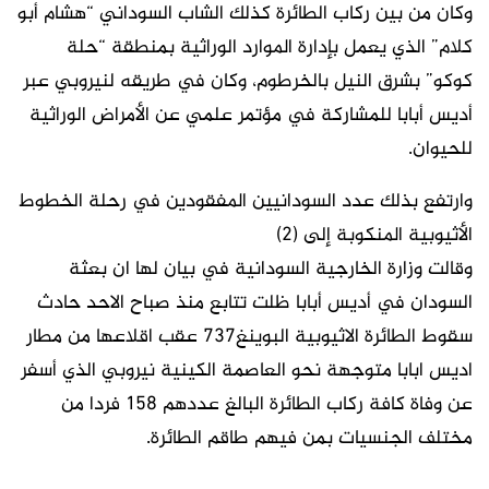
وكان من بين ركاب الطائرة كذلك الشاب السوداني “هشام أبو
كلام” الذي يعمل بإدارة الموارد الوراثية بمنطقة “حلة
كوكو” بشرق النيل بالخرطوم، وكان في طريقه لنيروبي عبر
أديس أبابا للمشاركة في مؤتمر علمي عن الأمراض الوراثية
للحيوان.
وارتفع بذلك عدد السودانيين المفقودين في رحلة الخطوط
الأثيوبية المنكوبة إلى (٢)
وقالت وزارة الخارجية السودانية في بيان لها ان بعثة
السودان في أديس أبابا ظلت تتابع منذ صباح الاحد حادث
سقوط الطائرة الاثيوبية البوينغ737 عقب اقلاعها من مطار
اديس ابابا متوجهة نحو العاصمة الكينية نيروبي الذي أسفر
عن وفاة كافة ركاب الطائرة البالغ عددهم 158 فردا من
مختلف الجنسيات بمن فيهم طاقم الطائرة.