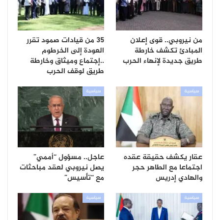
من نيروبي.. قوى إعلان
35 من قيادات صمود تقرر
المبادئ تكشف خارطة
العودة إلى الخرطوم
طريق جديدة لإنهاء الحرب
..إجتماع وميثاق وخارطة
طريق لوقف الحرب
سياسية
سياسية
عقار يكشف حقيقة عقده
عاجل.. مسؤول “أممي”
اجتماعا مع الطاهر حجر
يصل نيروبي لعقد مباحثات
والهادي إدريس
مع “تأسيس”
سياسية
سياسية