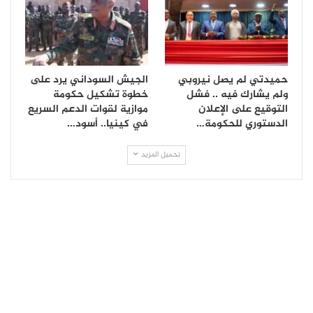
حميدتي لم يصل نيروبي
الجيش السوداني يرد على
ولم يشارك فيه .. فشل
خطوة تشكيل حكومة
التوقيع على الإعلان
موازية لقوات الدعم السريع
الدستوري للحكومة…
في كينيا.. أسود…
تحميل المزيد