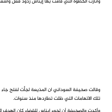
وأثارت الخطوة التي قامت بها إيناس ردود فعل واسعة
وقالت صحيفة السوداني ان المذيعة لجأت لفتح جاء 
تلك الاتهامات التي ظلت تطاردها منذ سنوات.
وأكدت والصحيفة أن لجوء إيناس للقضاء كان الهدف ا