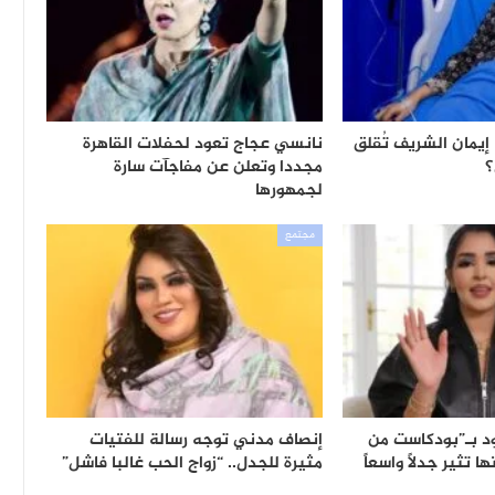
 إيمان الشريف تُقلق
نانسي عجاج تعود لحفلات القاهرة
؟
مجددا وتعلن عن مفاجآت سارة
لجمهورها
مجتمع
د بـ”بودكاست من
إنصاف مدني توجه رسالة للفتيات
ها تثير جدلاً واسعاً
مثيرة للجدل.. “زواج الحب غالبا فاشل”