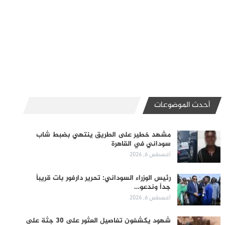
أحدث الموضوعات
مشهد خطير على الطريق ينتهي بضبط شاب
سوداني في القاهرة
أغسطس 6, 2026
رئيس الوزراء السوداني: تحرير دارفور بات قريباً
جداً وندعو…
أغسطس 6, 2026
شهود يكشفون تفاصيل العثور على 30 جثة على