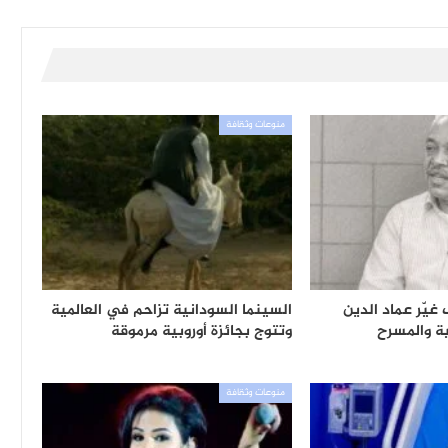
منوعات وثقافة
غيّر عماد الدين
السينما السودانية تزاحم في العالمية
ية والمسرح
وتتوج بجائزة أوروبية مرموقة
منوعات وثقافة