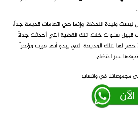
 ليست وليدة اللحظة، وإنما هي اتهامات قديمة جداً،
قبيل سنوات خلت، تلك القضية التي أحدثت جدلاً
صر لها لتلك المذيعة التي يبدو أنها قررت مؤخراً
وقها عبر القضاء.