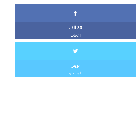
30 الف
اعجاب
تويتر
المتابعين