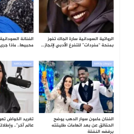
الروائية السودانية سارة الجاك تفوز
الفنانة السودانية
بمنحة “مفردات” للتفرغ الأدبي لإنجاز…
محبيها.. ماذا جرى
منوعات وثقافة
منوعات وثقافة
الفنان مامون سوار الدهب يوضح
تغريد الخواض تعو
الحقائق عن بعد اتهامات طليقته
عالم آخر”.. وإطلالت
برفضه النفقة