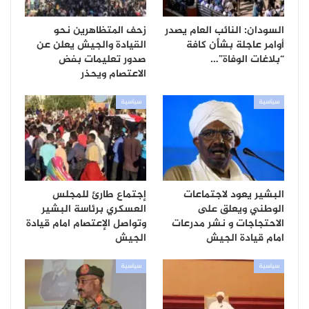
السودان: النائب العام يصدر
زحف المتظاهرين نحو
أوامر عاجلة بشأن كافة
القيادة والجيش يعلن عن
“بلاغات الوفاة”…
صدور تعليمات بفض
الاعتصام ويحذر
سياسية
سياسية
البشير يعود لاجتماعات
إجتماع طارئ للمجلس
الوطني ويعلق على
العسكري برئاسة البشير
الاحتجاجات و نشر مدرعات
وتواصل الإعتصام امام قيادة
امام قيادة الجيش
الجيش
سياسية
سياسية