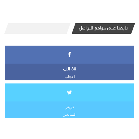
تابعنا على مواقع التواصل
30 الف
اعجاب
تويتر
المتابعين