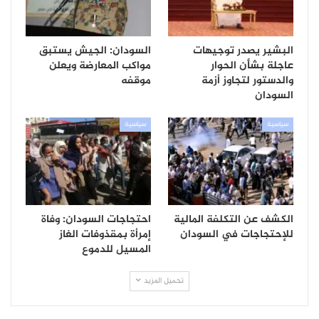
البشير يصدر توجيهات
السودان: الجيش يستبق
عاجلة بشأن الحوار
مواكب المعارضة ويعلن
والدستور لتجاوز أزمة
موقفه
السودان
سياسية
سياسية
الكشف عن التكلفة المالية
احتجاجات السودان: وفاة
للإحتجاجات في السودان
إمرأة بمقذوفات الغاز
المسيل للدموع
تحميل المزيد