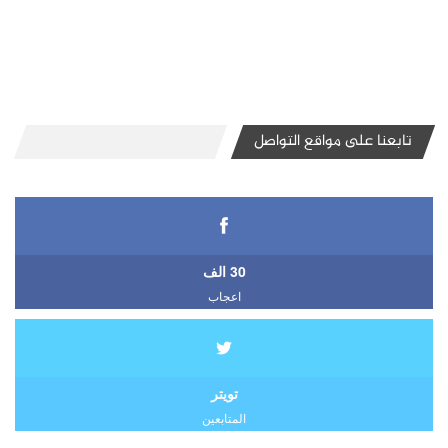
تابعنا على مواقع التواصل
30 الف
اعجاب
تويتر
المتابعين