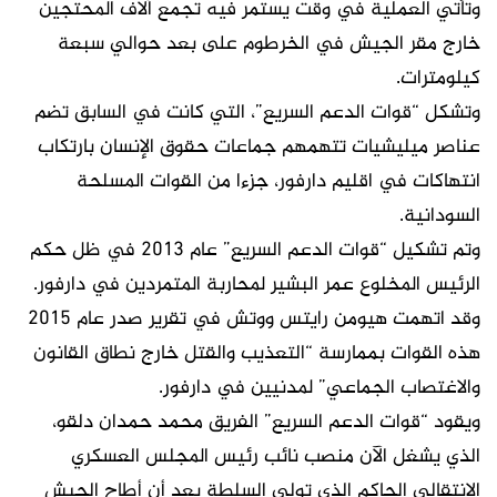
وتأتي العملية في وقت يستمر فيه تجمع آلاف المحتجين
خارج مقر الجيش في الخرطوم على بعد حوالي سبعة
كيلومترات.
وتشكل “قوات الدعم السريع”، التي كانت في السابق تضم
عناصر ميليشيات تتهمهم جماعات حقوق الإنسان بارتكاب
انتهاكات في اقليم دارفور، جزءا من القوات المسلحة
السودانية.
وتم تشكيل “قوات الدعم السريع” عام 2013 في ظل حكم
الرئيس المخلوع عمر البشير لمحاربة المتمردين في دارفور.
وقد اتهمت هيومن رايتس ووتش في تقرير صدر عام 2015
هذه القوات بممارسة “التعذيب والقتل خارج نطاق القانون
والاغتصاب الجماعي” لمدنيين في دارفور.
ويقود “قوات الدعم السريع” الفريق محمد حمدان دلقو،
الذي يشغل الآن منصب نائب رئيس المجلس العسكري
الانتقالي الحاكم الذي تولى السلطة بعد أن أطاح الجيش