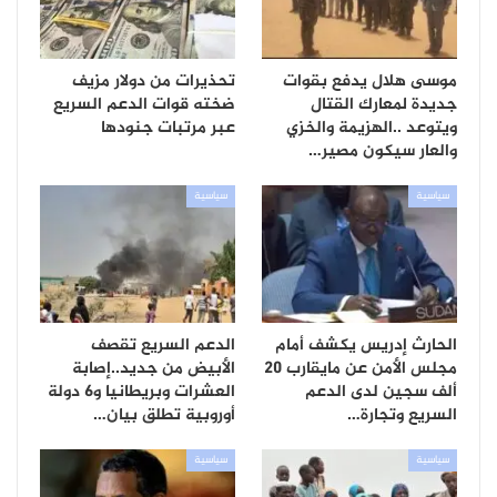
موسى هلال يدفع بقوات
تحذيرات من دولار مزيف
جديدة لمعارك القتال
ضخته قوات الدعم السريع
ويتوعد ..الهزيمة والخزي
عبر مرتبات جنودها
والعار سيكون مصير…
سياسية
سياسية
الحارث إدريس يكشف أمام
الدعم السريع تقصف
مجلس الأمن عن مايقارب 20
الأبيض من جديد..إصابة
ألف سجين لدى الدعم
العشرات وبريطانيا و6 دولة
السريع وتجارة…
أوروبية تطلق بيان…
سياسية
سياسية