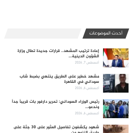
أحدث الموضوعات
إعادة ترتيب المشهد.. قرارات جديدة تطال وزارة
الشؤون الدينية…
أغسطس 7, 2026
مشهد خطير على الطريق ينتهي بضبط شاب
سوداني في القاهرة
أغسطس 6, 2026
رئيس الوزراء السوداني: تحرير دارفور بات قريباً جداً
وندعو…
أغسطس 6, 2026
شهود يكشفون تفاصيل العثور على 30 جثة على
طريق النزوح من…