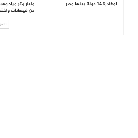
لمغادرة 14 دولة بينها مصر
مليار متر مياه وه
من فيضانات واختف
تحميل