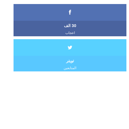
30 الف
اعجاب
تويتر
المتابعين