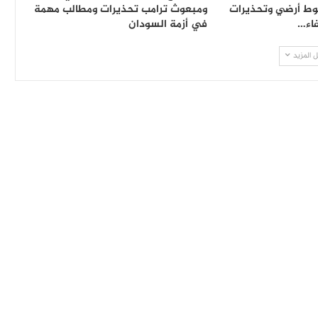
بوط أرضي وتحذيرات
ومبعوث ترامب تحذيرات ومطالب مهمة
اء…
في أزمة السودان
 المزيد