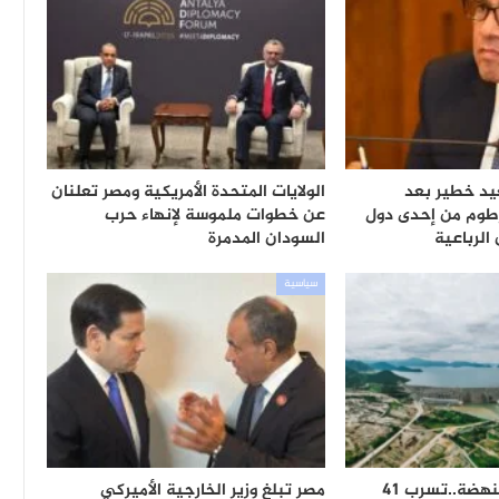
يد خطير بعد
الولايات المتحدة الأمريكية ومصر تعلنان
رطوم من إحدى دول
عن خطوات ملموسة لإنهاء حرب
الرباعية
السودان المدمرة
سياسية
مفاجأة حول سد النهضة..تسرب 41
مصر تبلغ وزير الخارجية الأميركي