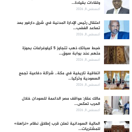
ولقاءات بقيادة…
أغسطس 8, 2026
اعتقال رئيس الإدارة المدنية في شرق دارفور بعد
تصاعد الغضب…
أغسطس 8, 2026
ضبط سبائك ذهب تتجاوز 5 كيلوغرامات بحوزة
متهم عند بوابة سوق…
أغسطس 8, 2026
اتفاقية تاريخية في مكة.. شراكة دفاعية تجمع
السعودية وتركيا…
أغسطس 8, 2026
مالك عقار: مواقف مصر الداعمة للسودان خلال
الحرب تعكس…
أغسطس 8, 2026
المالية السودانية تعلن قرب إطلاق نظام «نزاهة»
للمشتريات…