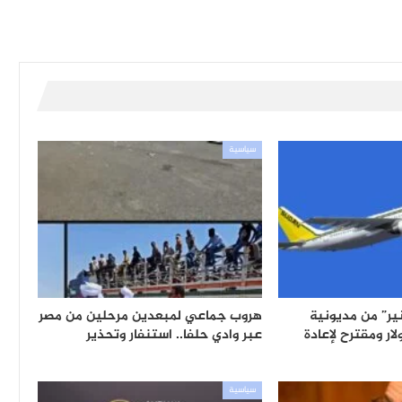
سياسية
ر” من مديونية
هروب جماعي لمبعدين مرحلين من مصر
ين دولار ومقترح لإعادة
عبر وادي حلفا.. استنفار وتحذير
سياسية