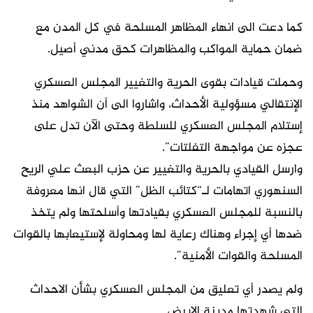
كما دعت الى انهاء المظاهر المسلحة في كل المدن مع
ضمان حماية المواكب والمظاهرات كحق مدني أصيل.
وحملت قيادات بقوى الحرية والتغيير المجلس العسكري
الإنتقالي مسؤولية الأحداث، واشاروا الى أن الشواهد منذ
إستلام المجلس العسكري للسلطة وحتى الآن تدل على
عجزه عن مواجهة التفلتات”.
وارسل القيادي بالحرية والتغيير عن حزب البعث علي الريح
السنهوري اتهامات لـ“كتائب الظل” التي قال انها معروفة
بالنسبة للمجلس العسكري بقيادتها وأسلحتها ولم يتخذ
ضدها أي إجراء وهناك رعاية لها ومحاولة لإستيعابها بالقوات
المسلحة والقوات الأمنية”.
ولم يصدر أي تعليق من المجلس العسكري بشأن الاحداث
التي شهدتها مدينة الابيض.