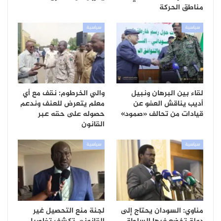
مناطق الحركة
سياسية
سياسية
لقاء بين البرهان ونبيل
والي الخرطوم: نقف مع أي
أديب يناقش العفو عن
معلم يتعرض للعنف وندعم
قيادات من تحالف «صمود»
حصوله على حقه عبر
القانون
سياسية
سياسية
مناوي: السودان يحتاج إلى
لجنة منع التحصيل غير