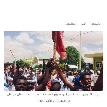
الرئيسية
أخبار
سياسية
مجزرة الابيض..حظر التجوال وتعليق المفاوضات وفد يغادر لشمال كردفان
واتهامات لـ"كتائب الظل"