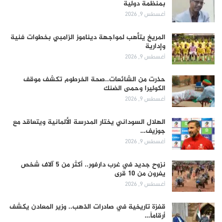
بمنظمة دولية
أغسطس 9, 2026
المريخ يتأهب لمواجهة ديناموز الزامبي بخطوات فنية
وإدارية
أغسطس 9, 2026
حذرت من الشائعات..صحة الخرطوم تكشف موقف
الكوليرا وحمى الضنك
أغسطس 9, 2026
الهلال السوداني يختار المدرسة الألمانية ويتعاقد مع
جوزيف…
أغسطس 9, 2026
نزوح جديد في غرب دارفور.. أكثر من 5 آلاف شخص
يفرون من 10 قرى
أغسطس 9, 2026
قفزة تاريخية في صادرات الذهب.. وزير المعادن يكشف
أرقاماً…