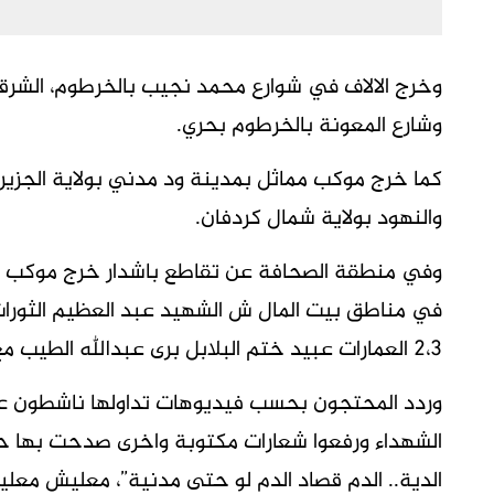
وخرج الالاف في شوارع محمد نجيب بالخرطوم، الشرقي
وشارع المعونة بالخرطوم بحري.
كما خرج موكب مماثل بمدينة ود مدني بولاية الجزير
والنهود بولاية شمال كردفان.
وفي منطقة الصحافة عن تقاطع باشدار خرج موكب مم
في مناطق
بيت المال ش الشهيد عبد العظيم الثورات
٢،٣ العمارات عبيد ختم البلابل برى عبدالله الطيب مع الستين.
وردد المحتجون بحسب فيديوهات تداولها ناشطون عل
الشهداء ورفعوا شعارات مكتوبة واخرى صدحت بها حن
الدية.. الدم قصاد الدم لو حتى مدنية”، معليش معلي