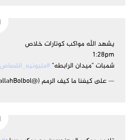
يشهد الله مواكب كوتارات خلاص
1:28pm
شمبات "ميدان الرابطه"
#مليونيه_القصاص_
— على كيفنا ما كيف الرمم (@AbdallahBolbol_)