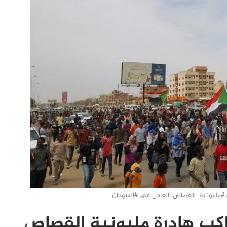
ة #مليونية_القصاص_العادل في #السودان
اكب هادرة مليونية القصاص