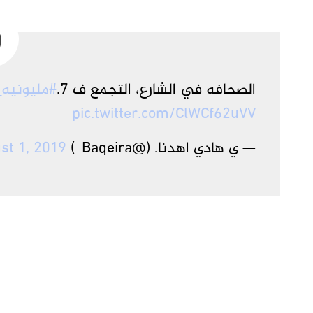
الصحافه في الشارع، التجمع ف ٧.
#مليونيه
pic.twitter.com/ClWCf62uVV
— ي هادي اهدنا. (@Baqeira_)
st 1, 2019