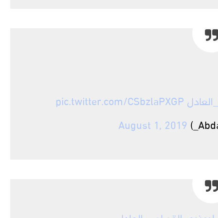
العادل
pic.twitter.com/CSbzlaPXGP
August 1, 2019