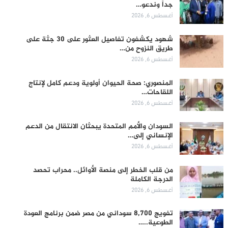
جداً وندعو…
أغسطس 6, 2026
شهود يكشفون تفاصيل العثور على 30 جثة على
طريق النزوح من…
أغسطس 6, 2026
المنصوري: صحة الحيوان أولوية ودعم كامل لإنتاج
اللقاحات…
أغسطس 6, 2026
السودان والأمم المتحدة يبحثان الانتقال من الدعم
الإنساني إلى…
أغسطس 6, 2026
من قلب الخطر إلى منصة الأوائل.. محراب تحصد
الدرجة الكاملة
أغسطس 6, 2026
تفويج 8,700 سوداني من مصر ضمن برنامج العودة
الطوعية..…