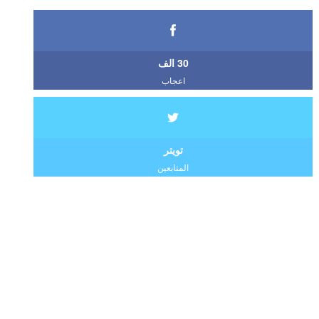
30 الف
اعجاب
تويتر
المتابعين