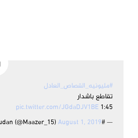
#مليونيه_القصاص_العادل
تقاطع باشدار
pic.twitter.com/JGdaDJV1BE
1:45
August 1, 2019
— #BlueForSudan (@Maazer_15)