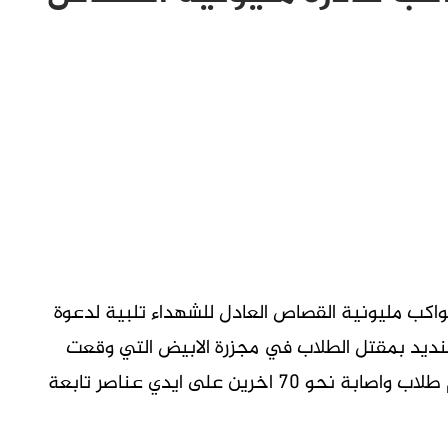
اكب مليونية القصاص العادل للشهداء تلبية لدعوة
لتنديد بمقتل الطلاب في مجزرة الابيض التي وقعت
الاثنين الماضي، وراح ضحيتها اكثر من 7 قتلى بينهم طلاب واصابة نحو 70 اخرين على ايدي عناصر تابعة