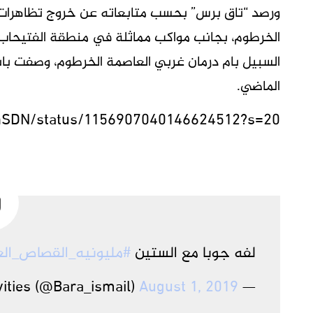
ورصد “تاق برس” بحسب متابعاته عن خروج تظاهرا
الخرطوم، بجانب مواكب مماثلة في منطقة الفتيحاب 
الماضي.
manSDN/status/1156907040146624512?s=20
لفه جوبا مع الستين
#مليونيه_القصاص_الع
August 1, 2019
— baranormal activities (@Bara_ismail)