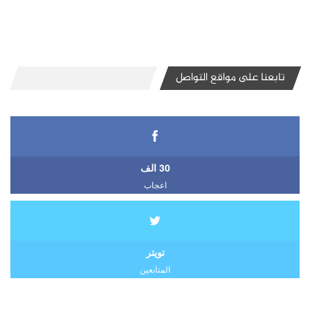
تابعنا على مواقع التواصل
30 الف
اعجاب
تويتر
المتابعين