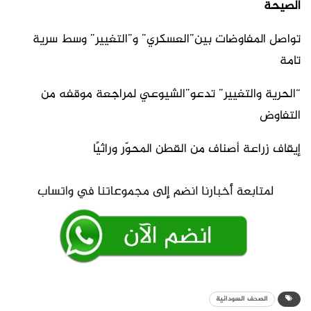
الصيحة
تواصل المفاوضات بين”العسكري” و”التغيير” وسط سرية
تامة
“الحرية والتغيير” تدعو”الشيوعي لمراجعة موقفه من
التفاوض
إيقاف زراعة أصناف من القطن المحوّر وراثيًا
الصحف السودانية