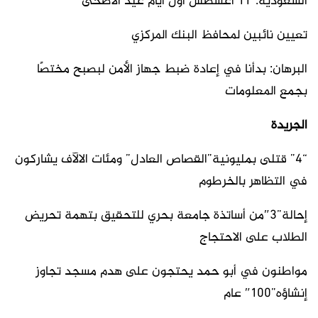
السعودية:”11 أغسطس أول أيام عيد الأضحى
تعيين نائبين لمحافظ البنك المركزي
البرهان: بدأنا في إعادة ضبط جهاز الأمن لبصبح مختصًا
بجمع المعلومات
الجريدة
“4” قتلى بمليونية”القصاص العادل” ومئات الالآف يشاركون
في التظاهر بالخرطوم
إحالة”3″من أساتذة جامعة بحري للتحقيق بتهمة تحريض
الطلاب على الاحتجاج
مواطنون في أبو حمد يحتجون على هدم مسجد تجاوز
إنشاؤه”100″ عام