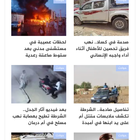
حوادث
حوادث
صدمة في كسلا.. نهب
لحظات عصيبة في
فريق تحصين للأطفال أثناء
مستشفى مدني بعد
أداء واجبه الإنساني
سقوط صاعقة رعدية
حوادث
حوادث
تفاصيل صادمة.. الشرطة
بعد فيديو أثار الجدل..
تكشف ملابسات مقتل أم
الشرطة تطيح بعصابة نهب
على يد ابنها في أمبدة
مسلح في أم درمان
حوادث
حوادث