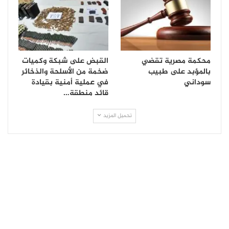
محكمة مصرية تقضي
القبض على شبكة وكميات
بالمؤبد على طبيب
ضخمة من الأسلحة والذخائر
سوداني
في عملية أمنية بقيادة
قائد منطقة…
تحميل المزيد