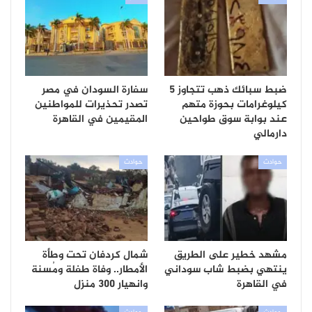
ضبط سبائك ذهب تتجاوز 5
سفارة السودان في مصر
كيلوغرامات بحوزة متهم
تصدر تحذيرات للمواطنين
عند بوابة سوق طواحين
المقيمين في القاهرة
دارمالي
حوادث
حوادث
مشهد خطير على الطريق
شمال كردفان تحت وطأة
ينتهي بضبط شاب سوداني
الأمطار.. وفاة طفلة ومُسنة
في القاهرة
وانهيار 300 منزل