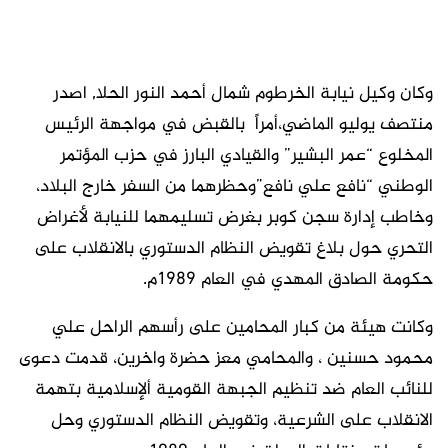
وكان وكيل نيابة الخرطوم شمال أحمد النور الحلا, اصدر
منتصف يوليو الماضي،أمراً بالقبض في مواجهة الرئيس
المخلوع “عمر البشير” والقيادي البارز في حزب المؤتمر
الوطني “نافع علي نافع”وحظرهما من السفر خارج البلاد،
وخاطب إدارة سجن كوبر بغرض تسليمهما للنيابة لأغراض
التحري حول بلاغ تقويض النظام الدستوري بالانقلاب على
حكومة الصادق المهدي في العام 1989م.
وكانت هيئة من كبار المحامين على رأسهم الراحل علي
محمود حسنين ، والمحامي معز حضرة واخرين، قدمت دعوى
للنائب العام ضد تنظيم الجبهة القومية ألإسلامية بتهمة
الانقلاب على الشرعية، وتقويض النظام الدستوري وحل