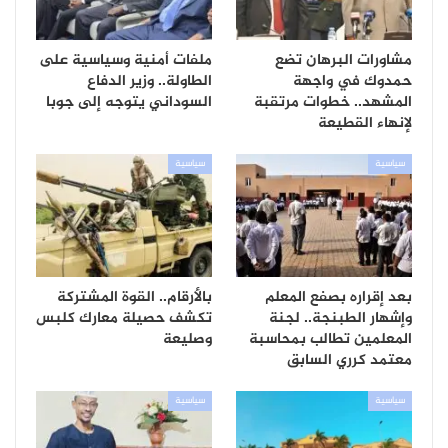
مشاورات البرهان تضع
ملفات أمنية وسياسية على
حمدوك في واجهة
الطاولة.. وزير الدفاع
المشهد.. خطوات مرتقبة
السوداني يتوجه إلى جوبا
لإنهاء القطيعة
سياسية
سياسية
بعد إقراره بصفع المعلم
بالأرقام.. القوة المشتركة
وإشهار الطبنجة.. لجنة
تكشف حصيلة معارك كلبس
المعلمين تطالب بمحاسبة
وصليعة
معتمد كرري السابق
سياسية
سياسية