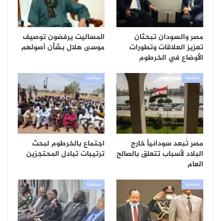
مصر والسودان تبحثان
المساليت يرفضون توصيف
تعزيز العلاقات وتطورات
موسى هلال بشأن أصولهم
الأوضاع في الخرطوم
سياسية
سياسية
مصر تُبعد سودانياً خارج
اجتماع بالخرطوم لبحث
البلاد لأسباب تتعلق بالصالح
ترتيبات تبادل المحتجزين
العام
سياسية
سياسية