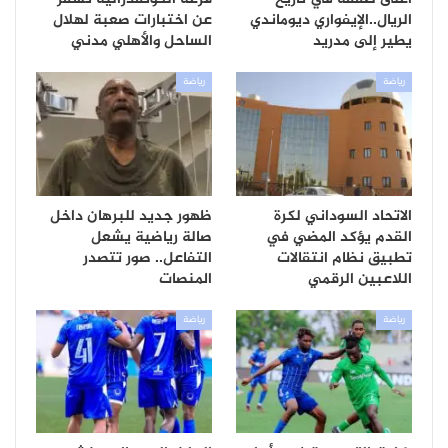
الريال..الإيفواري ديوماندي
عن اختبارات صعبة لهلال
يطير إلى مدريد
الساحل والأهلي مدني
رياضة
رياضة
الاتحاد السوداني لكرة
ظهور جديد للبرهان داخل
القدم يؤكد المضي في
صالة رياضية يشعل
تطبيق نظام انتقالات
التفاعل.. صور تتصدر
اللاعبين الرقمي
المنصات
رياضة
رياضة