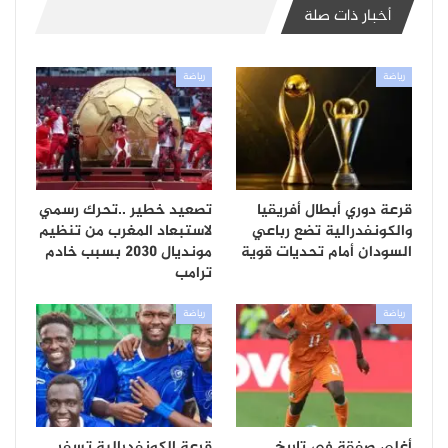
أخبار ذات صلة
رياضة
رياضة
قرعة دوري أبطال أفريقيا
تصعيد خطير ..تحرك رسمي
والكونفدرالية تضع رباعي
لاستبعاد المغرب من تنظيم
السودان أمام تحديات قوية
مونديال 2030 بسبب خادم
ترامب
رياضة
رياضة
أغلى صفقة في تاريخ
قرعة الكونفدرالية تسفر