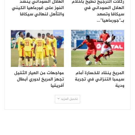
ركلات الترجيح تطيح بأحلام
الهلال السوداني ينشد
الهلال السوداني في
الفوز على غورماهيا الكيني
سيكافا وتصعد
والتأهل لنهائي سيكافا
بـ”جورماهيا”…
رياضة
رياضة
المريخ ينقاد للخسارة أمام
مواجهات من العيار الثقيل
سيمبا التنزاني في تجربة
تجهز المريخ لدوري أبطال
ودية
أفريقيا
تحميل المزيد