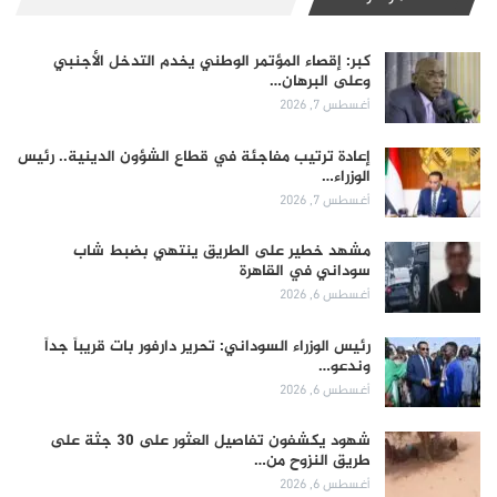
كبر: إقصاء المؤتمر الوطني يخدم التدخل الأجنبي
وعلى البرهان…
أغسطس 7, 2026
إعادة ترتيب مفاجئة في قطاع الشؤون الدينية.. رئيس
الوزراء…
أغسطس 7, 2026
مشهد خطير على الطريق ينتهي بضبط شاب
سوداني في القاهرة
أغسطس 6, 2026
رئيس الوزراء السوداني: تحرير دارفور بات قريباً جداً
وندعو…
أغسطس 6, 2026
شهود يكشفون تفاصيل العثور على 30 جثة على
طريق النزوح من…
أغسطس 6, 2026