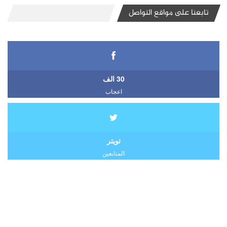
تابعنا على مواقع التواصل
30 الف
اعجاب
تويتر
المتابعين