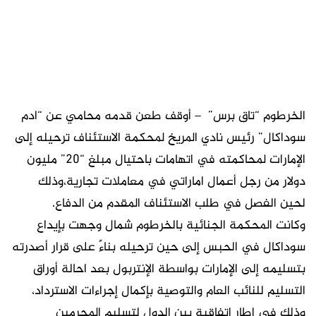
الخرطوم “تاق برس” – أوقف طعن قدمه محامي عن “ادم
سوداكال” رئيس نادي المريخ لمحكمة الاستئناف ترحيله إلى
الإمارات لمحاكمته في اتهامات باحتيال مبلغ “٢٠” مليون
دولار من رجل أعمال اماراتي في معاملات تجارية،وذلك
لحين الفصل في طلب الاستئناف المقدم من الدفاع.
وكانت المحكمة الجنائية بالخرطوم شمال وجهت بإيداع
سوداكال في الحبس إلى حين ترحيله بناءً على قرار أصدرته
بتسليمه إلى الإمارات بواسطة الإنتربول بعد احالة أوراق
التسليم للنائب العام والتوصية بإكمال إجراءات الاسترداد،
وذلك في إطار اتفاقية بين الدول لتسليم المجرمين