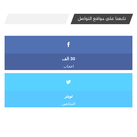
تابعنا على مواقع التواصل
30 الف
اعجاب
تويتر
المتابعين