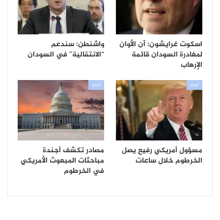
اسكوت غرايشون: آن الأوان
واشنطن: سندعم
لمغادرة السودان قائمة
“الانتقالية” في السودان
الإرهاب
أخبار
أخبار
مسؤول أمريكي رفيع يصل
مصادر تكشف أجندة
الخرطوم خلال ساعات
مباحثات المبعوث الأمريكي
في الخرطوم