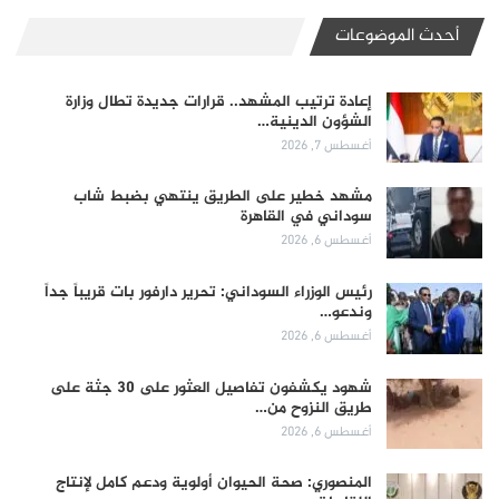
أحدث الموضوعات
إعادة ترتيب المشهد.. قرارات جديدة تطال وزارة
الشؤون الدينية…
أغسطس 7, 2026
مشهد خطير على الطريق ينتهي بضبط شاب
سوداني في القاهرة
أغسطس 6, 2026
رئيس الوزراء السوداني: تحرير دارفور بات قريباً جداً
وندعو…
أغسطس 6, 2026
شهود يكشفون تفاصيل العثور على 30 جثة على
طريق النزوح من…
أغسطس 6, 2026
المنصوري: صحة الحيوان أولوية ودعم كامل لإنتاج