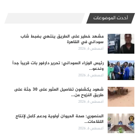
أحدث الموضوعات
مشهد خطير على الطريق ينتهي بضبط شاب
سوداني في القاهرة
أغسطس 6, 2026
رئيس الوزراء السوداني: تحرير دارفور بات قريباً جداً
وندعو…
أغسطس 6, 2026
شهود يكشفون تفاصيل العثور على 30 جثة على
طريق النزوح من…
أغسطس 6, 2026
المنصوري: صحة الحيوان أولوية ودعم كامل لإنتاج
اللقاحات…
أغسطس 6, 2026