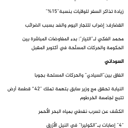
زيادة تذاكر السفر للولايات بنسبة”15%”
القضارف: إضراب للتجار اليوم والغد بسبب الضرائب
محمد الفكي لـ”التيار”: بدء المفاوضات المباشرة بين
الحكومة والحركات المسلّحة في أكتوبر المقبل
السوداني
اتفاق بين”السيادي” والحركات المسلحة بجوبا
النيابة تحقق مع وزير سابق بتهمة تملك ”42″ قطعة أرض
تتبع لجامعة الخرطوم
الكشف عن تسرب نفطي بمياه البحر الأحمر
“4” إصابات بـ”الكوليرا” في النيل الأزرق