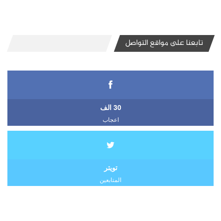
تابعنا على مواقع التواصل
30 الف
اعجاب
تويتر
المتابعين