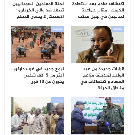
اكتشاف صادم بعد استعادة
لجنة المعلمين السودانيين
الكرمك.. مقابر جماعية
تصعّد ضد والي الخرطوم:
لمدنيين في جبل فنكت
الاستنكار لا يحمي المعلم
سياسية
سياسية
قرارات جديدة من عبد
نزوح جديد في غرب دارفور..
الواحد لملاحقة مزاعم
أكثر من 5 آلاف شخص
الفساد والانتهاكات في
يفرون من 10 قرى
مناطق الحركة
سياسية
سياسية