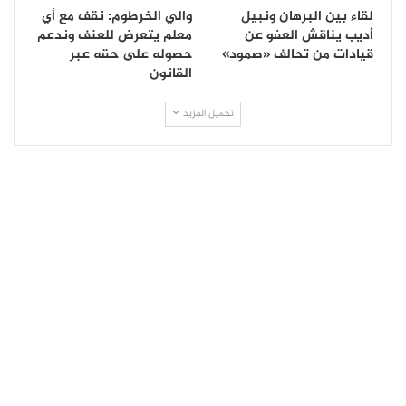
لقاء بين البرهان ونبيل
والي الخرطوم: نقف مع أي
أديب يناقش العفو عن
معلم يتعرض للعنف وندعم
قيادات من تحالف «صمود»
حصوله على حقه عبر
القانون
تحميل المزيد