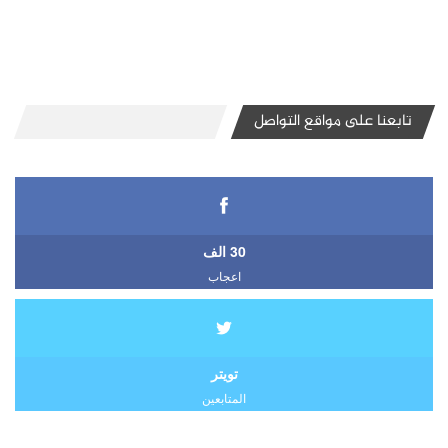
تابعنا على مواقع التواصل
30 الف
اعجاب
تويتر
المتابعين