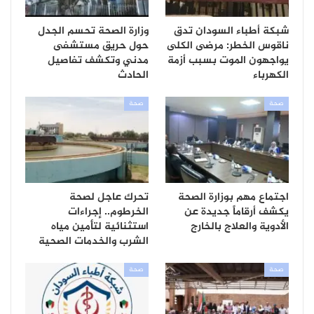
شبكة أطباء السودان تدق
وزارة الصحة تحسم الجدل
ناقوس الخطر: مرضى الكلى
حول حريق مستشفى
يواجهون الموت بسبب أزمة
مدني وتكشف تفاصيل
الكهرباء
الحادث
صحة
صحة
اجتماع مهم بوزارة الصحة
تحرك عاجل لصحة
يكشف أرقاماً جديدة عن
الخرطوم.. إجراءات
الأدوية والعلاج بالخارج
استثنائية لتأمين مياه
الشرب والخدمات الصحية
صحة
صحة