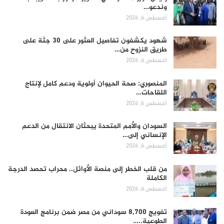
وندعو…
أغسطس 6, 2026
شهود يكشفون تفاصيل العثور على 30 جثة على
طريق النزوح من…
أغسطس 6, 2026
المنصوري: صحة الحيوان أولوية ودعم كامل لإنتاج
اللقاحات…
أغسطس 6, 2026
السودان والأمم المتحدة يبحثان الانتقال من الدعم
الإنساني إلى…
أغسطس 6, 2026
من قلب الخطر إلى منصة الأوائل.. محراب تحصد الدرجة
الكاملة
أغسطس 6, 2026
تفويج 8,700 سوداني من مصر ضمن برنامج العودة
الطوعية..…