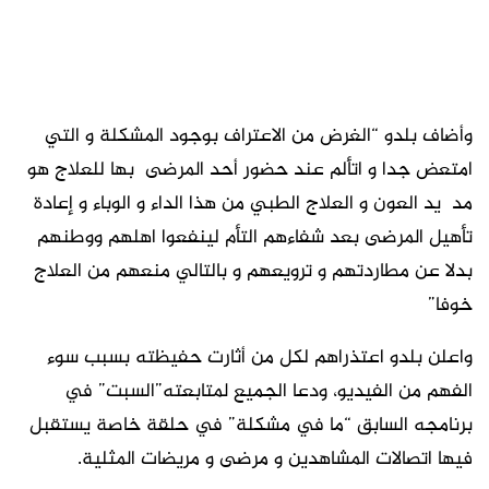
وأضاف بلدو “الغرض من الاعتراف بوجود المشكلة و التي
امتعض جدا و اتألم عند حضور أحد المرضى بها للعلاج هو
مد يد العون و العلاج الطبي من هذا الداء و الوباء و إعادة
تأهيل المرضى بعد شفاءهم التأم لينفعوا اهلهم ووطنهم
بدﻻ عن مطاردتهم و ترويعهم و بالتالي منعهم من العلاج
خوفا”
واعلن بلدو اعتذراهم لكل من أثارت حفيظته بسبب سوء
الفهم من الفيديو، ودعا الجميع لمتابعته”السبت” في
برنامجه السابق “ما في مشكلة” في حلقة خاصة يستقبل
فيها اتصالات المشاهدين و مرضى و مريضات المثلية.