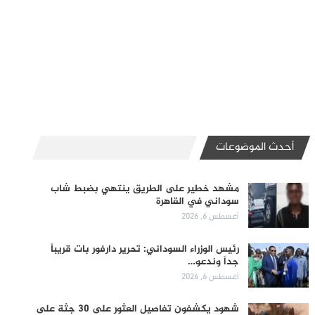
أحدث الموضوعات
مشهد خطير على الطريق ينتهي بضبط شاب
سوداني في القاهرة
أغسطس 6, 2026
رئيس الوزراء السوداني: تحرير دارفور بات قريباً
جداً وندعو…
أغسطس 6, 2026
شهود يكشفون تفاصيل العثور على 30 جثة على