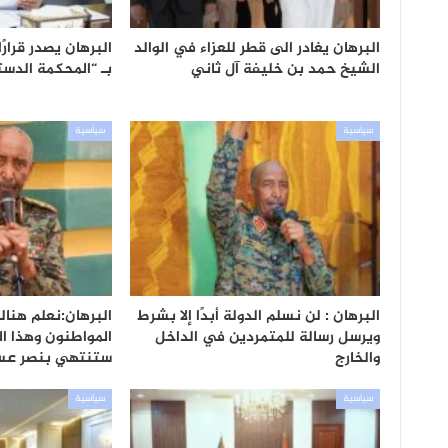
البرهان يغادر الى قطر للعزاء في الوالد
البرهان يصدر قرارً
الشيخ حمد بن خليفة آل ثاني
بـ “المحكمة الدست
سياسية
سياسية
البرهان : لن نسلم الدولة أبدًا إلا بشرط
البرهان:نعلم هنا
ويرسل رسالة للمتمردين في الداخل
المواطنون وهذا ا
والخارج
ستنتهي بنصر عس
سياسية
سياسية