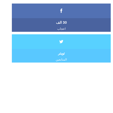
30 الف
اعجاب
تويتر
المتابعين