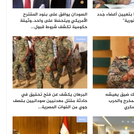
ا بتعيين أعضاء جُدد
السودان يوافق على بنود المقترح
ورية”
الأمريكي ويتحفظ على واحد..وثيقة
حكومية تكشف شروط قبول…
سياسية
لك ضيق يعيشه
البرهان يكشف عن فتح تحقيق في
لمخرج والحرب
حادثة مقتل معدنيين سودانيين بقصف
كري
جوي من القوات المصرية…
رياضة