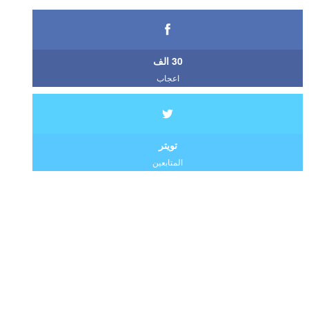
30 الف
اعجاب
تويتر
المتابعين