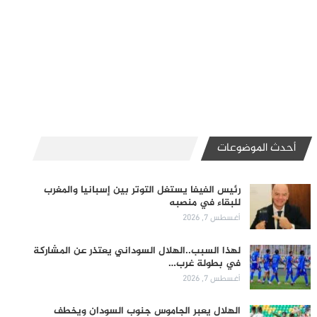
أحدث الموضوعات
رئيس الفيفا يستغل التوتر بين إسبانيا والمغرب
للبقاء في منصبه
أغسطس 7, 2026
لهذا السبب..الهلال السوداني يعتذر عن المشاركة
في بطولة غرب…
أغسطس 7, 2026
الهلال يعبر الجاموس جنوب السودان ويخطف