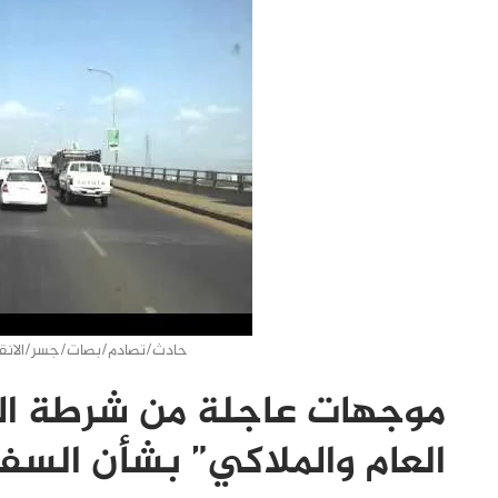
حادث/تصادم/بصات/جسر/الانقاذ
موجهات عاجلة من شرطة الم
العام والملاكي” بشأن السفر 