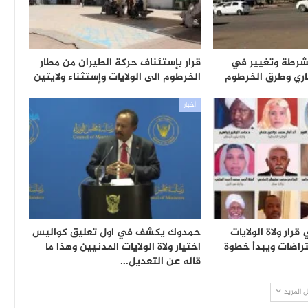
شرطة وتغيير في
قرار بإستئناف حركة الطيران من مطار
باري وطرق الخرطوم
الخرطوم الى الولايات وإستثناء ولايتين
أخبار
ار ولاة الولايات
حمدوك يكشف في اول تعليق كواليس
تراضات ويبدأ خطوة
اختيار ولاة الولايات المدنيين وهذا ما
قاله عن التعديل…
 المزيد