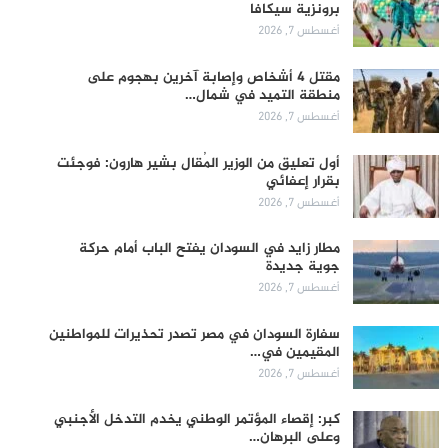
برونزية سيكافا
أغسطس 7, 2026
مقتل 4 أشخاص وإصابة آخرين بهجوم على
منطقة التميد في شمال…
أغسطس 7, 2026
أول تعليق من الوزير المُقال بشير هارون: فوجئت
بقرار إعفائي
أغسطس 7, 2026
مطار زايد في السودان يفتح الباب أمام حركة
جوية جديدة
أغسطس 7, 2026
سفارة السودان في مصر تصدر تحذيرات للمواطنين
المقيمين في…
أغسطس 7, 2026
كبر: إقصاء المؤتمر الوطني يخدم التدخل الأجنبي
وعلى البرهان…