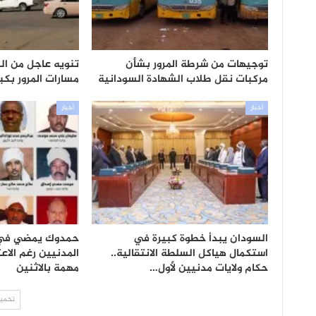
توجيهات من شرطة المرور بشأن
تنويه عاجل من ال
مركبات نقل طلاب الشهادة السودانية
مسارات المرور بك
أخبار
أخبار
السودان يبدأ خطوة كبيرة في
حمدوك يمضي في قر
استكمال هياكل السلطة الانتقالية..
المدنيين رغم الاع
حكام ولايات مدنيين لأول…
مهمة بالاثنين
تحميل