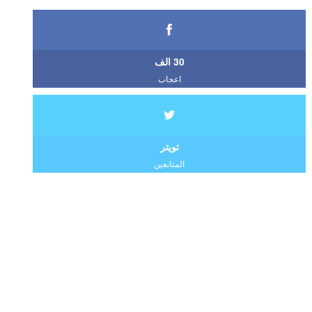
30 الف
اعجاب
تويتر
المتابعين