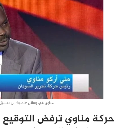
مناوي في رسائل غاضبة: لن ننساق
حركة مناوي ترفض التوقيع