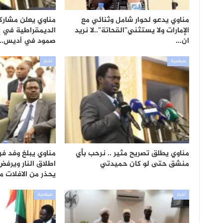
مناوي يدعو لحوار شامل وثنائي مع
مناوي يعلن مشاركة
الإمارات ولا يستثني”القحاتة”..لا نريد
الديمقراطية في إ
ان…
صمود في أديس…
سياسية
أخبار
مناوي يطلق تصريح مثير .. نرحب بأي
مناوي يبلغ وفد 
منشق حتى لو كان حميدتي
اطلاق النار ويرف
يحذر من الافلات 
أخبار
سياسية