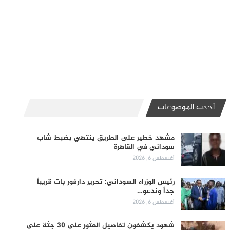
أحدث الموضوعات
مشهد خطير على الطريق ينتهي بضبط شاب
سوداني في القاهرة
أغسطس 6, 2026
رئيس الوزراء السوداني: تحرير دارفور بات قريباً
جداً وندعو…
أغسطس 6, 2026
شهود يكشفون تفاصيل العثور على 30 جثة على