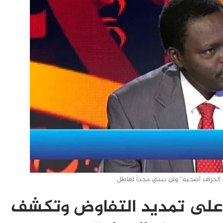
 كخراف أضحية" ولن نبني مجداً لعاطل
 على تمديد التفاوض وتكشف