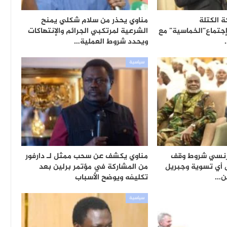
 الكتلة
مناوي يحذر من سلام شكلي يمنح
جتماع”الخماسية” مع
الشرعية لمرتكبي الجرائم والإنتهاكات
ويحدد شروط العملية…
سياسية
فرنسي شروط وقف
مناوي يكشف عن سحب ممثل لـ دارفور
ض أي تسوية وجبريل
من المشاركة في مؤتمر برلين بعد
من…
تكليفه ويوضح الأسباب
سياسية