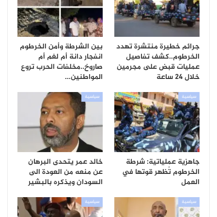
جرائم خطيرة منتشرة تهدد
بين الشرطة وأمن الخرطوم
الخرطوم..كشف تفاصيل
انفجار دانة أم لغم أم
عمليات قبض على مجرمين
صاروخ..مخلفات الحرب تروع
خلال 24 ساعة
المواطنين…
سياسية
سياسية
جاهزية عملياتية: شرطة
خالد عمر يتحدى البرهان
الخرطوم تُظهر قوتها في
عن منعه من العودة الى
العمل
السودان ويذكره بالبشير
سياسية
سياسية