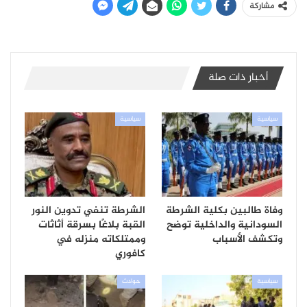
مشاركة
أخبار ذات صلة
سياسية
سياسية
وفاة طالبين بكلية الشرطة
الشرطة تنفي تدوين النور
السودانية والداخلية توضح
القبة بلاغًا بسرقة أثاثات
وتكشف الأسباب
وممتلكاته منزله في
كافوري
سياسية
حوادث