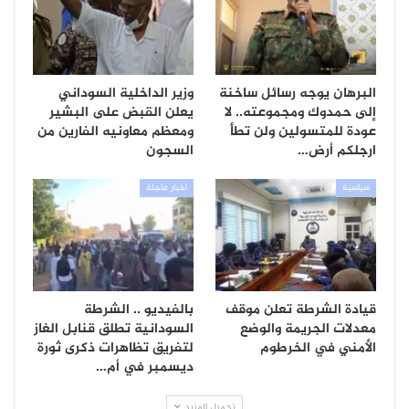
البرهان يوجه رسائل ساخنة
وزير الداخلية السوداني
إلى حمدوك ومجموعته.. لا
يعلن القبض على البشير
عودة للمتسولين ولن تطأ
ومعظم معاونيه الفارين من
ارجلكم أرض…
السجون
سياسية
أخبار عاجلة
قيادة الشرطة تعلن موقف
بالفيديو .. الشرطة
معدلات الجريمة والوضع
السودانية تطلق قنابل الغاز
الأمني في الخرطوم
لتفريق تظاهرات ذكرى ثورة
ديسمبر في أم…
تحميل المزيد