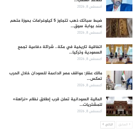
تصاعد الغضب…
أغسطس 8, 2026
ضبط سبائك ذهب تتجاوز 5 كيلوغرامات بحوزة متهم
عند بوابة سوق…
أغسطس 8, 2026
اتفاقية تاريخية في مكة.. شراكة دفاعية تجمع
السعودية وتركيا…
أغسطس 8, 2026
مالك عقار: مواقف مصر الداعمة للسودان خلال الحرب
تعكس…
أغسطس 8, 2026
المالية السودانية تعلن قرب إطلاق نظام «نزاهة»
للمشتريات…
أغسطس 8, 2026
السابق
التالي