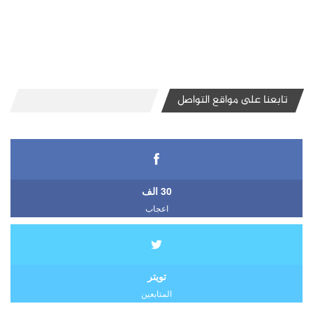
تابعنا على مواقع التواصل
30 الف
اعجاب
تويتر
المتابعين