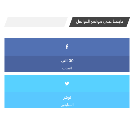
تابعنا على مواقع التواصل
30 الف
اعجاب
تويتر
المتابعين