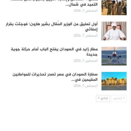
التميد في شمال…
أغسطس 7, 2026
أول تعليق من الوزير المُقال بشير هارون: فوجئت بقرار
إعفائي
أغسطس 7, 2026
مطار زايد في السودان يفتح الباب أمام حركة جوية
جديدة
أغسطس 7, 2026
سفارة السودان في مصر تصدر تحذيرات للمواطنين
المقيمين في…
أغسطس 7, 2026
السابق
التالي