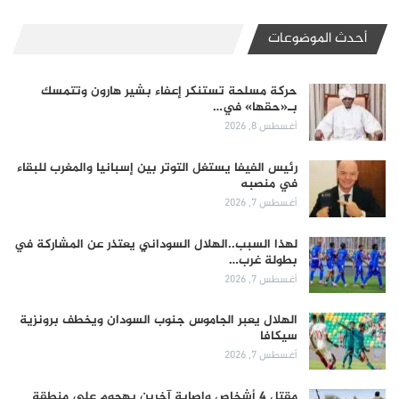
أحدث الموضوعات
حركة مسلحة تستنكر إعفاء بشير هارون وتتمسك
بـ«حقها» في…
أغسطس 8, 2026
رئيس الفيفا يستغل التوتر بين إسبانيا والمغرب للبقاء
في منصبه
أغسطس 7, 2026
لهذا السبب..الهلال السوداني يعتذر عن المشاركة في
بطولة غرب…
أغسطس 7, 2026
الهلال يعبر الجاموس جنوب السودان ويخطف برونزية
سيكافا
أغسطس 7, 2026
مقتل 4 أشخاص وإصابة آخرين بهجوم على منطقة