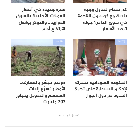
كم تحتاج لتناول وجبة
قفزة جديدة في أسعار
بلدية مع كوب من القهوة
العملات الأجنبية بالسوق
في سوق الدامر؟ جولة
الموازية.. والدولار يواصل
ترصد الأسعار
الارتفاع أمام…
إقتصاد
إقتصاد
الحكومة السودانية تتحرك
موسم مبشر بالقضارف..
لإحكام السيطرة على تجارة
الأمطار تسرّع إنبات
الحدود مع دول الجوار
السمسم والتمويل يتجاوز
207 مليارات
تحميل المزيد