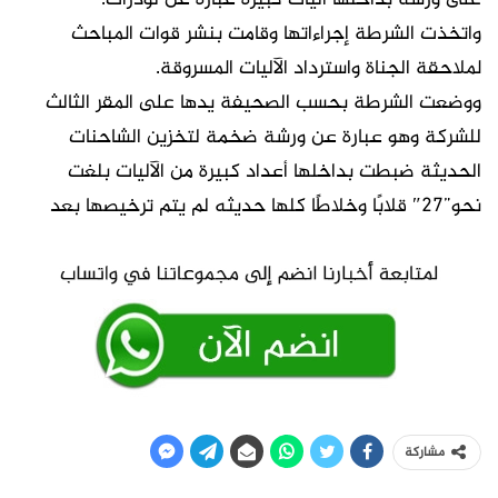
على ورشة بداخلها آليات كبيرة عبارة عن لودرات.
واتخذت الشرطة إجراءاتها وقامت بنشر قوات المباحث
لملاحقة الجناة واسترداد الآليات المسروقة.
ووضعت الشرطة بحسب الصحيفة يدها على المقر الثالث
للشركة وهو عبارة عن ورشة ضخمة لتخزين الشاحنات
الحديثة ضبطت بداخلها أعداد كبيرة من الآليات بلغت
نحو”27″ قلابًا وخلاطًا كلها حديثه لم يتم ترخيصها بعد
مشاركة