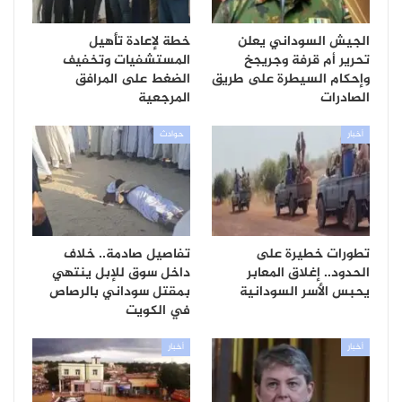
الجيش السوداني يعلن
خطة لإعادة تأهيل
تحرير أم قرفة وجريجخ
المستشفيات وتخفيف
وإحكام السيطرة على طريق
الضغط على المرافق
الصادرات
المرجعية
أخبار
حوادث
تطورات خطيرة على
تفاصيل صادمة.. خلاف
الحدود.. إغلاق المعابر
داخل سوق للإبل ينتهي
يحبس الأسر السودانية
بمقتل سوداني بالرصاص
في الكويت
أخبار
أخبار