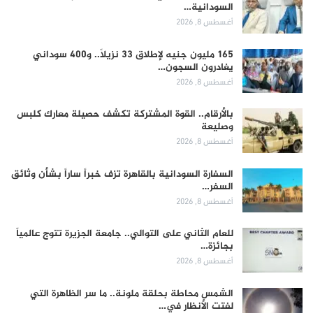
السودانية…
أغسطس 8, 2026
165 مليون جنيه لإطلاق 33 نزيلاً.. و400 سوداني
يغادرون السجون…
أغسطس 8, 2026
بالأرقام.. القوة المشتركة تكشف حصيلة معارك كلبس
وصليعة
أغسطس 8, 2026
السفارة السودانية بالقاهرة تزف خبراً ساراً بشأن وثائق
السفر…
أغسطس 8, 2026
للعام الثاني على التوالي.. جامعة الجزيرة تتوج عالمياً
بجائزة…
أغسطس 8, 2026
الشمس محاطة بحلقة ملونة.. ما سر الظاهرة التي
لفتت الأنظار في…