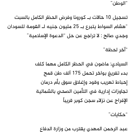
“الوطن”
تسجيل 10 حالات بـ كورونا وفرض الحظر الكامل بالسبت
“هشام السواط يتبرع بـ 25 مليون جنيه لـ القومة للسودان
وجدي صالح : لا تراجع عن حل “الدعوة الإسلامية”
“آخر لحظة”
السيادي: ماضون في الحظر الكامل مهما كلف
بدء تفريغ بواخر تحمل 175 ألف طن قمح
إحباط تهريب وقود وإغلاق سوق بأم درمان
تجاوزات إدارية في التأمين الصحي بالشمالية
الإفراج عن نزلاء سجن كوبر قريباً
“حكايات”
عبد الرحمن المهدي يقترب من وزارة الدفاع