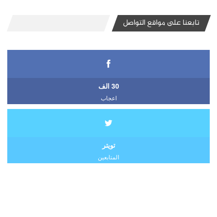
تابعنا على مواقع التواصل
30 الف
اعجاب
تويتر
المتابعين