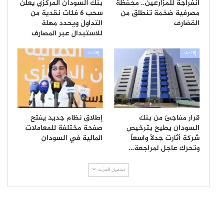
انفراجة للمزارعين.. محفظة
بنك السودان المركزي يعلن
مصرفية ضخمة تنطلق من
سحب 6 فئات نقدية من
القضارف
التداول ويحدد مهلة
للاستبدال عبر المصارف
إقتصاد
إقتصاد
قرار مفاجئ من بنك
إطلاق نظام جديد يفتح
السودان يطيح بترخيص
صفحة مختلفة للمعاملات
شركة أثارت جدلاً واسعاً
المالية في السودان
وتحرك عاجل لمراجعة…
تحميل المزيد