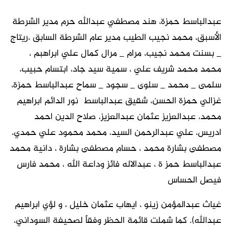
عبدالباسط حمزة، هند مصطفي عبدالله حرم مدير الشرطة
الأسبق، محمد نجيب الطيب مدير عام الشرطة السابق ،ريتاج
_ بسنت محمد نجيب، مرام _ مرال كمال علي ابراهبم ،
محمد محمد شريف علي ، سمية سيد جاد، ابتسام حبيب،
سلمى _ محمد _ سلوى _ سجود _ سماح عبدالباسط حمزة،
غزالي حمزة الحسن، شقيق عبدالباسط نور الدائم ابراهيم
محمد، عبدالعزيز عثمان عبدالعزيز، صلاح الدين احمد
ادريس، علي عبدالرحمن السيد، محمد محمود علي حمدي،
مصطفى بشارة محمد ، حسام مصطفى بشارة ، دانية محمد
عبدالباسط حمز ة ، عبدالاله فائز وداعة الله ، محمد فارس
فيصل الحساس
غياث عبدالمؤمن زينو ، ايهاب عثمان خليل ، و لؤي ابراهيم
عبدالله). كما شملت قائمة الحظر وفقاً لصحيفة السوداني،