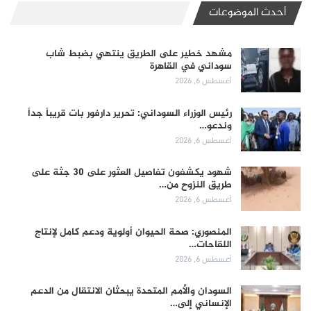
أحدث الموضوعات
مشهد خطير على الطريق ينتهي بضبط شاب
سوداني في القاهرة
أغسطس 6, 2026
رئيس الوزراء السوداني: تحرير دارفور بات قريباً جداً
وندعو…
أغسطس 6, 2026
شهود يكشفون تفاصيل العثور على 30 جثة على
طريق النزوح من…
أغسطس 6, 2026
المنصوري: صحة الحيوان أولوية ودعم كامل لإنتاج
اللقاحات…
أغسطس 6, 2026
السودان والأمم المتحدة يبحثان الانتقال من الدعم
الإنساني إلى…