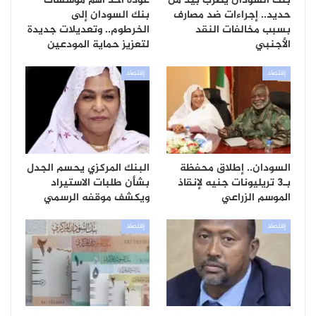
بنك السودان يضرب بيد من
عودة أحد أهم مؤسسات
حديد.. إجراءات ضد مصارف
بنك السودان إلى
بسبب مخالفات النقد
الخرطوم.. وتعديلات جديدة
الأجنبي
لتعزيز حماية المودعين
إقتصاد
إقتصاد
السودان.. إطلاق محفظة
البنك المركزي يحسم الجدل
بـ3 تريليونات جنيه لإنقاذ
بشأن طلبات الاستيراد
الموسم الزراعي
ويكشف موقفه الرسمي
إقتصاد
إقتصاد